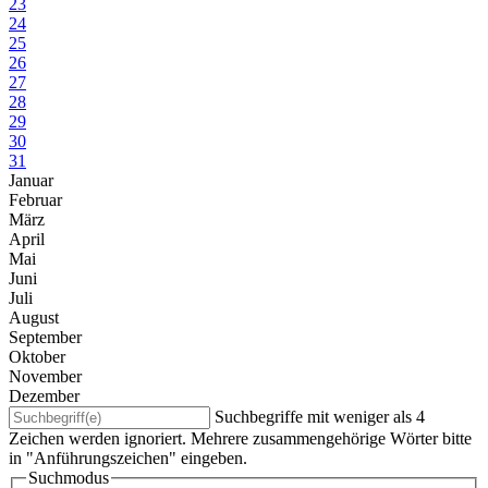
23
24
25
26
27
28
29
30
31
Januar
Februar
März
April
Mai
Juni
Juli
August
September
Oktober
November
Dezember
Suchbegriffe mit weniger als 4
Zeichen werden ignoriert. Mehrere zusammengehörige Wörter bitte
in "Anführungszeichen" eingeben.
Suchmodus