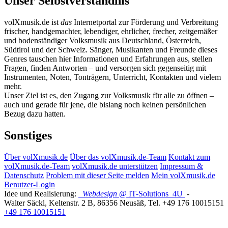
Unser Selbstverständnis
volXmusik.de ist
das
Internetportal zur Förderung und Verbreitung
frischer, handgemachter, lebendiger, ehrlicher, frecher, zeitgemäßer
und bodenständiger Volksmusik aus Deutschland, Österreich,
Südtirol und der Schweiz. Sänger, Musikanten und Freunde dieses
Genres tauschen hier Informationen und Erfahrungen aus, stellen
Fragen, finden Antworten – und versorgen sich gegenseitig mit
Instrumenten, Noten, Tonträgern, Unterricht, Kontakten und vielem
mehr.
Unser Ziel ist es, den Zugang zur Volksmusik für alle zu öffnen –
auch und gerade für jene, die bislang noch keinen persönlichen
Bezug dazu hatten.
Sonstiges
Über volXmusik.de
Über das volXmusik.de-Team
Kontakt zum
volXmusik.de-Team
volXmusik.de unterstützen
Impressum &
Datenschutz
Problem mit dieser Seite melden
Mein volXmusik.de
Benutzer-Login
Idee und Realisierung:
Webdesign
@ IT-Solutions
4U
-
Walter Säckl
,
Keltenstr. 2 B
,
86356
Neusäß
, Tel.
+49 176 10015151
+49 176 10015151