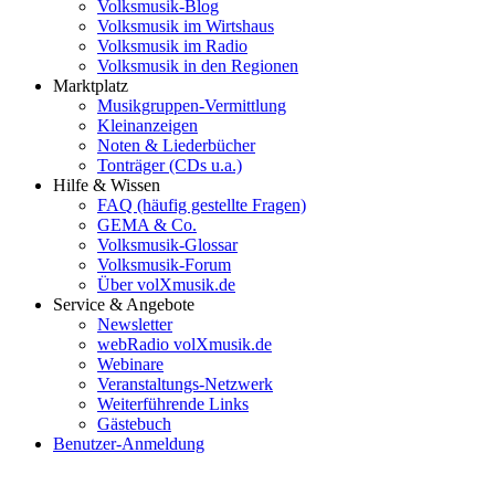
Volksmusik-Blog
Volksmusik im Wirtshaus
Volksmusik im Radio
Volksmusik in den Regionen
Marktplatz
Musikgruppen-Vermittlung
Kleinanzeigen
Noten & Liederbücher
Tonträger (CDs u.a.)
Hilfe & Wissen
FAQ (häufig gestellte Fragen)
GEMA & Co.
Volksmusik-Glossar
Volksmusik-Forum
Über volXmusik.de
Service & Angebote
Newsletter
webRadio volXmusik.de
Webinare
Veranstaltungs-Netzwerk
Weiterführende Links
Gästebuch
Benutzer-Anmeldung