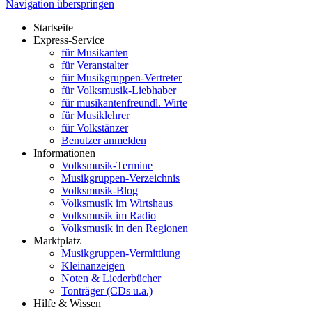
Navigation überspringen
Startseite
Express-Service
für Musikanten
für Veranstalter
für Musikgruppen-Vertreter
für Volksmusik-Liebhaber
für musikantenfreundl. Wirte
für Musiklehrer
für Volkstänzer
Benutzer anmelden
Informationen
Volksmusik-Termine
Musikgruppen-Verzeichnis
Volksmusik-Blog
Volksmusik im Wirtshaus
Volksmusik im Radio
Volksmusik in den Regionen
Marktplatz
Musikgruppen-Vermittlung
Kleinanzeigen
Noten & Liederbücher
Tonträger (CDs u.a.)
Hilfe & Wissen