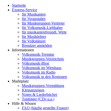
Startseite
Express-Service
für Musikanten
für Veranstalter
für Musikgruppen-Vertreter
für Volksmusik-Liebhaber
für musikantenfreundl. Wirte
für Musiklehrer
für Volkstänzer
Benutzer anmelden
Informationen
Volksmusik-Termine
Musikgruppen-Verzeichnis
Volksmusik-Blog
Volksmusik im Wirtshaus
Volksmusik im Radio
Volksmusik in den Regionen
Marktplatz
Musikgruppen-Vermittlung
Kleinanzeigen
Noten & Liederbücher
Tonträger (CDs u.a.)
Hilfe & Wissen
FAQ (häufig gestellte Fragen)