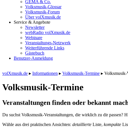
GEMA & Co.
Volksmusik-Glossar
Volksmusik-Forum
Über volXmusik.de
Service & Angebote
Newsletter
webRadio volXmusik.de
Webinare
Veranstaltungs-Netzwerk
Weiterführende Links
Gästebuch
Benutzer-Anmeldung
volXmusik.de
▸
Informationen
▸
Volksmusik-Termine
▸
Volksmusik-
Volksmusik-Termine
Veranstaltungen finden oder bekannt mach
Du suchst Volksmusik-Veranstaltungen, die wirklich zu dir passen? Hi
Wähle aus drei praktischen Ansichten:
detaillierte
Liste,
kompakte
Lis