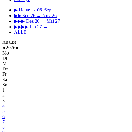
▶
Heute → 06. Sep
▶▶
Sep 26 → Nov 26
▶▶▶
Dez 26 → Mai 27
▶▶▶▶
Jun 27 →
ALLE
August
◂
2026
▸
Mo
Di
Mi
Do
Fr
Sa
So
1
2
3
4
5
6
7
8