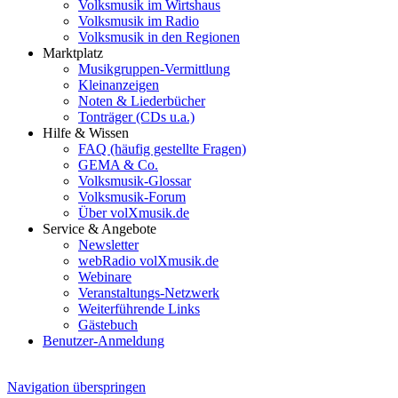
Volksmusik im Wirtshaus
Volksmusik im Radio
Volksmusik in den Regionen
Marktplatz
Musikgruppen-Vermittlung
Kleinanzeigen
Noten & Liederbücher
Tonträger (CDs u.a.)
Hilfe & Wissen
FAQ (häufig gestellte Fragen)
GEMA & Co.
Volksmusik-Glossar
Volksmusik-Forum
Über volXmusik.de
Service & Angebote
Newsletter
webRadio volXmusik.de
Webinare
Veranstaltungs-Netzwerk
Weiterführende Links
Gästebuch
Benutzer-Anmeldung
Navigation überspringen