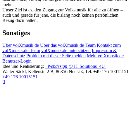
mehr.
Unser Ziel ist es, den Zugang zur Volksmusik für alle zu öffnen –
auch und gerade für jene, die bislang noch keinen persönlichen
Bezug dazu hatten.
Sonstiges
Über volXmusik.de
Über das volXmusik.de-Team
Kontakt zum
volXmusik.de-Team
volXmusik.de unterstützen
Impressum &
Datenschutz
Problem mit dieser Seite melden
Mein volXmusik.de
Benutzer-Login
Idee und Realisierung:
Webdesign
@ IT-Solutions
4U
-
Walter Säckl
,
Keltenstr. 2 B
,
86356
Neusäß
, Tel.
+49 176 10015151
+49 176 10015151