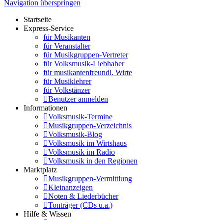
Navigation überspringen
Startseite
Express-Service
für Musikanten
für Veranstalter
für Musikgruppen-Vertreter
für Volksmusik-Liebhaber
für musikantenfreundl. Wirte
für Musiklehrer
für Volkstänzer
Benutzer anmelden
Informationen
Volksmusik-Termine
Musikgruppen-Verzeichnis
Volksmusik-Blog
Volksmusik im Wirtshaus
Volksmusik im Radio
Volksmusik in den Regionen
Marktplatz
Musikgruppen-Vermittlung
Kleinanzeigen
Noten & Liederbücher
Tonträger (CDs u.a.)
Hilfe & Wissen