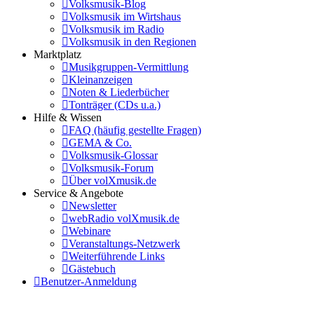
Volksmusik-Blog
Volksmusik im Wirtshaus
Volksmusik im Radio
Volksmusik in den Regionen
Marktplatz
Musikgruppen-Vermittlung
Kleinanzeigen
Noten & Liederbücher
Tonträger (CDs u.a.)
Hilfe & Wissen
FAQ (häufig gestellte Fragen)
GEMA & Co.
Volksmusik-Glossar
Volksmusik-Forum
Über volXmusik.de
Service & Angebote
Newsletter
webRadio volXmusik.de
Webinare
Veranstaltungs-Netzwerk
Weiterführende Links
Gästebuch
Benutzer-Anmeldung