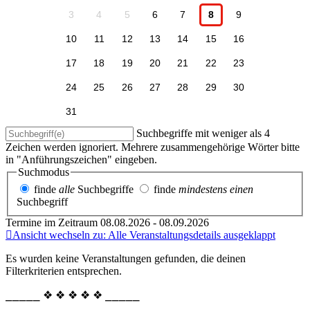
3
4
5
6
7
8
9
10
11
12
13
14
15
16
17
18
19
20
21
22
23
24
25
26
27
28
29
30
31
Suchbegriffe mit weniger als 4
Zeichen werden ignoriert. Mehrere zusammengehörige Wörter bitte
in "Anführungszeichen" eingeben.
Suchmodus
finde
alle
Suchbegriffe
finde
mindestens einen
Suchbegriff
Termine im Zeitraum 08.08.2026 - 08.09.2026
Ansicht wechseln zu: Alle Veranstaltungsdetails ausgeklappt
Es wurden keine Veranstaltungen gefunden, die deinen
Filterkriterien entsprechen.
⎯⎯⎯⎯⎯ ❖ ❖ ❖ ❖ ❖ ⎯⎯⎯⎯⎯