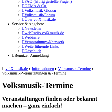
FAQ (häufig gestellte Fragen)
GEMA & Co.
Volksmusik-Glossar
Volksmusik-Forum
Über volXmusik.de
Service & Angebote
Newsletter
webRadio volXmusik.de
Webinare
Veranstaltungs-Netzwerk
Weiterführende Links
Gästebuch
Benutzer-Anmeldung
volXmusik.de
▸
Informationen
▸
Volksmusik-Termine
▸
Volksmusik-Veranstaltungen & -Termine
Volksmusik-Termine
Veranstaltungen finden oder bekannt
machen – ganz einfach!