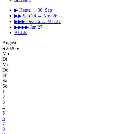
▶
Heute → 08. Sep
▶▶
Sep 26 → Nov 26
▶▶▶
Dez 26 → Mai 27
▶▶▶▶
Jun 27 →
ALLE
August
◂
2026
▸
Mo
Di
Mi
Do
Fr
Sa
So
1
2
3
4
5
6
7
8