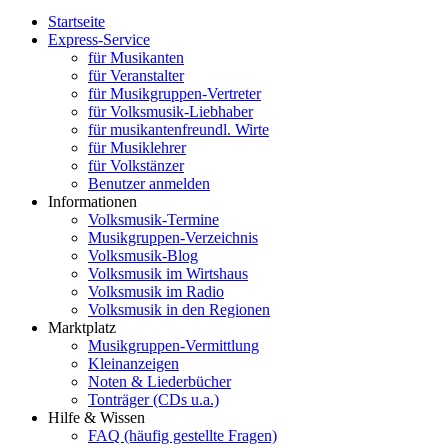
Startseite
Express-Service
für Musikanten
für Veranstalter
für Musikgruppen-Vertreter
für Volksmusik-Liebhaber
für musikantenfreundl. Wirte
für Musiklehrer
für Volkstänzer
Benutzer anmelden
Informationen
Volksmusik-Termine
Musikgruppen-Verzeichnis
Volksmusik-Blog
Volksmusik im Wirtshaus
Volksmusik im Radio
Volksmusik in den Regionen
Marktplatz
Musikgruppen-Vermittlung
Kleinanzeigen
Noten & Liederbücher
Tonträger (CDs u.a.)
Hilfe & Wissen
FAQ (häufig gestellte Fragen)