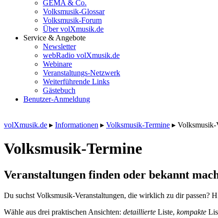
GEMA & Co.
Volksmusik-Glossar
Volksmusik-Forum
Über volXmusik.de
Service & Angebote
Newsletter
webRadio volXmusik.de
Webinare
Veranstaltungs-Netzwerk
Weiterführende Links
Gästebuch
Benutzer-Anmeldung
volXmusik.de
▸
Informationen
▸
Volksmusik-Termine
▸
Volksmusik-
Volksmusik-Termine
Veranstaltungen finden oder bekannt mach
Du suchst Volksmusik-Veranstaltungen, die wirklich zu dir passen? Hi
Wähle aus drei praktischen Ansichten:
detaillierte
Liste,
kompakte
Lis