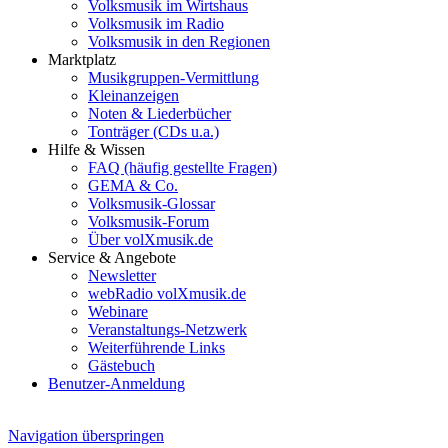
Volksmusik im Wirtshaus
Volksmusik im Radio
Volksmusik in den Regionen
Marktplatz
Musikgruppen-Vermittlung
Kleinanzeigen
Noten & Liederbücher
Tonträger (CDs u.a.)
Hilfe & Wissen
FAQ (häufig gestellte Fragen)
GEMA & Co.
Volksmusik-Glossar
Volksmusik-Forum
Über volXmusik.de
Service & Angebote
Newsletter
webRadio volXmusik.de
Webinare
Veranstaltungs-Netzwerk
Weiterführende Links
Gästebuch
Benutzer-Anmeldung
Navigation überspringen