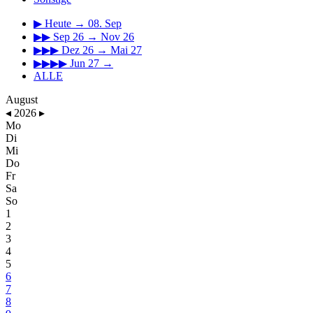
▶
Heute → 08. Sep
▶▶
Sep 26 → Nov 26
▶▶▶
Dez 26 → Mai 27
▶▶▶▶
Jun 27 →
ALLE
August
◂
2026
▸
Mo
Di
Mi
Do
Fr
Sa
So
1
2
3
4
5
6
7
8