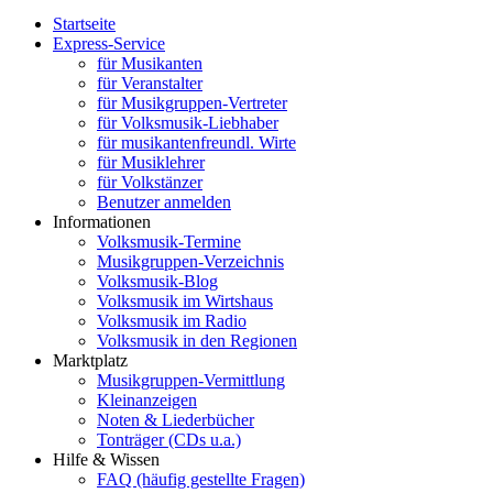
Startseite
Express-Service
für Musikanten
für Veranstalter
für Musikgruppen-Vertreter
für Volksmusik-Liebhaber
für musikantenfreundl. Wirte
für Musiklehrer
für Volkstänzer
Benutzer anmelden
Informationen
Volksmusik-Termine
Musikgruppen-Verzeichnis
Volksmusik-Blog
Volksmusik im Wirtshaus
Volksmusik im Radio
Volksmusik in den Regionen
Marktplatz
Musikgruppen-Vermittlung
Kleinanzeigen
Noten & Liederbücher
Tonträger (CDs u.a.)
Hilfe & Wissen
FAQ (häufig gestellte Fragen)