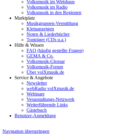
Volksmusik im Wirtshaus
Volksmusik im Radio
Volksmusik in den Regionen
Marktplatz
Musikgruppen-Vermittlung
Kleinanzeigen
Noten & Liederbücher
Tonträger (CDs u.a.)
Hilfe & Wissen
FAQ (häufig gestellte Fragen)
GEMA & Co.
Volksmusik-Glossar
Volksmusik-Forum
Über volXmusik.de
Service & Angebote
Newsletter
webRadio volXmusik.de
Webinare
Veranstaltungs-Netzwerk
Weiterführende Links
Gästebuch
Benutzer-Anmeldung
Navigation überspringen