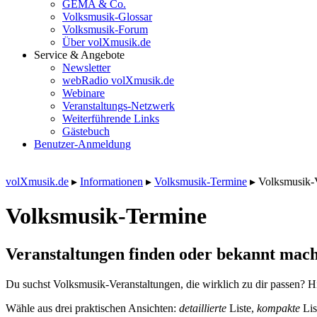
GEMA & Co.
Volksmusik-Glossar
Volksmusik-Forum
Über volXmusik.de
Service & Angebote
Newsletter
webRadio volXmusik.de
Webinare
Veranstaltungs-Netzwerk
Weiterführende Links
Gästebuch
Benutzer-Anmeldung
volXmusik.de
▸
Informationen
▸
Volksmusik-Termine
▸
Volksmusik-
Volksmusik-Termine
Veranstaltungen finden oder bekannt mach
Du suchst Volksmusik-Veranstaltungen, die wirklich zu dir passen? Hi
Wähle aus drei praktischen Ansichten:
detaillierte
Liste,
kompakte
Lis