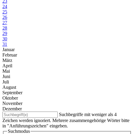
23
24
25
26
27
28
29
30
31
Januar
Februar
März
April
Mai
Juni
Juli
August
September
Oktober
November
Dezember
Suchbegriffe mit weniger als 4
Zeichen werden ignoriert. Mehrere zusammengehörige Wörter bitte
in "Anführungszeichen" eingeben.
Suchmodus