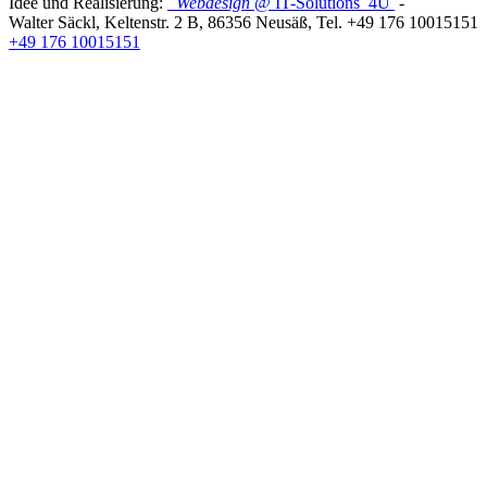
Idee und Realisierung:
Webdesign
@ IT-Solutions
4U
-
Walter Säckl
,
Keltenstr. 2 B
,
86356
Neusäß
, Tel.
+49 176 10015151
+49 176 10015151