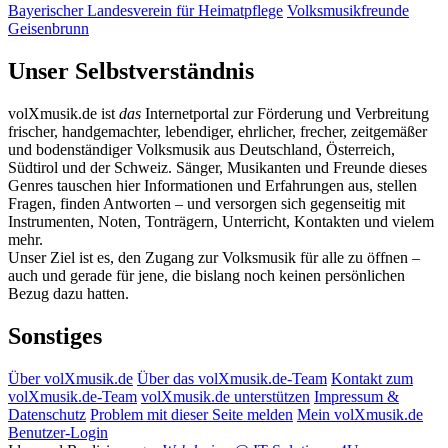
Bayerischer Landesverein für Heimatpflege
Volksmusikfreunde
Geisenbrunn
Unser Selbstverständnis
volXmusik.de ist
das
Internetportal zur Förderung und Verbreitung
frischer, handgemachter, lebendiger, ehrlicher, frecher, zeitgemäßer
und bodenständiger Volksmusik aus Deutschland, Österreich,
Südtirol und der Schweiz. Sänger, Musikanten und Freunde dieses
Genres tauschen hier Informationen und Erfahrungen aus, stellen
Fragen, finden Antworten – und versorgen sich gegenseitig mit
Instrumenten, Noten, Tonträgern, Unterricht, Kontakten und vielem
mehr.
Unser Ziel ist es, den Zugang zur Volksmusik für alle zu öffnen –
auch und gerade für jene, die bislang noch keinen persönlichen
Bezug dazu hatten.
Sonstiges
Über volXmusik.de
Über das volXmusik.de-Team
Kontakt zum
volXmusik.de-Team
volXmusik.de unterstützen
Impressum &
Datenschutz
Problem mit dieser Seite melden
Mein volXmusik.de
Benutzer-Login