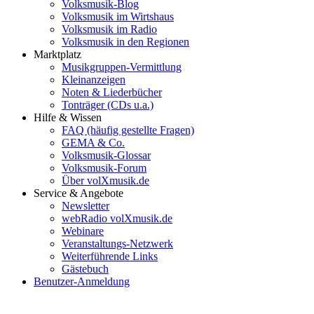
Volksmusik-Blog
Volksmusik im Wirtshaus
Volksmusik im Radio
Volksmusik in den Regionen
Marktplatz
Musikgruppen-Vermittlung
Kleinanzeigen
Noten & Liederbücher
Tonträger (CDs u.a.)
Hilfe & Wissen
FAQ (häufig gestellte Fragen)
GEMA & Co.
Volksmusik-Glossar
Volksmusik-Forum
Über volXmusik.de
Service & Angebote
Newsletter
webRadio volXmusik.de
Webinare
Veranstaltungs-Netzwerk
Weiterführende Links
Gästebuch
Benutzer-Anmeldung