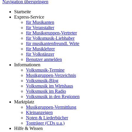
Navigation überspringen
Startseite
Express-Service
für Musikanten
für Veranstalter
für Musikgruppen-Vertreter
für Volksmusik-Liebhaber
für musikantenfreundl. Wirte
für Musiklehrer
für Volkstänzer
Benutzer anmelden
Informationen
Volksmusik-Termine
Musikgruppen-Verzeichnis
Volksmusik-Blog
Volksmusik im Wirtshaus
Volksmusik im Radio
Volksmusik in den Regionen
Marktplatz
Musikgruppen-Vermittlung
Kleinanzeigen
Noten & Liederbücher
Tonträger (CDs u.a.)
Hilfe & Wissen