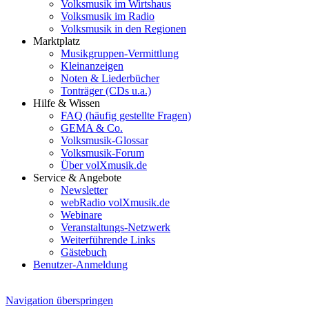
Volksmusik im Wirtshaus
Volksmusik im Radio
Volksmusik in den Regionen
Marktplatz
Musikgruppen-Vermittlung
Kleinanzeigen
Noten & Liederbücher
Tonträger (CDs u.a.)
Hilfe & Wissen
FAQ (häufig gestellte Fragen)
GEMA & Co.
Volksmusik-Glossar
Volksmusik-Forum
Über volXmusik.de
Service & Angebote
Newsletter
webRadio volXmusik.de
Webinare
Veranstaltungs-Netzwerk
Weiterführende Links
Gästebuch
Benutzer-Anmeldung
Navigation überspringen