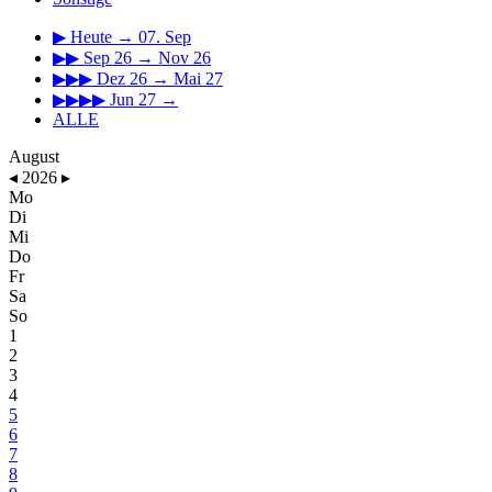
▶
Heute → 07. Sep
▶▶
Sep 26 → Nov 26
▶▶▶
Dez 26 → Mai 27
▶▶▶▶
Jun 27 →
ALLE
August
◂
2026
▸
Mo
Di
Mi
Do
Fr
Sa
So
1
2
3
4
5
6
7
8