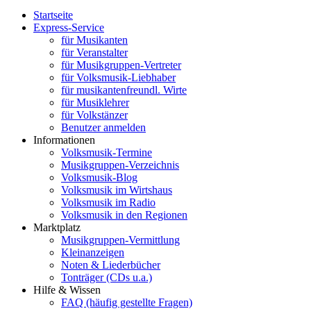
Startseite
Express-Service
für Musikanten
für Veranstalter
für Musikgruppen-Vertreter
für Volksmusik-Liebhaber
für musikantenfreundl. Wirte
für Musiklehrer
für Volkstänzer
Benutzer anmelden
Informationen
Volksmusik-Termine
Musikgruppen-Verzeichnis
Volksmusik-Blog
Volksmusik im Wirtshaus
Volksmusik im Radio
Volksmusik in den Regionen
Marktplatz
Musikgruppen-Vermittlung
Kleinanzeigen
Noten & Liederbücher
Tonträger (CDs u.a.)
Hilfe & Wissen
FAQ (häufig gestellte Fragen)