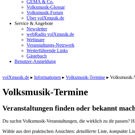
GEMA & Co.
Volksmusik-Glossar
Volksmusik-Forum
Über volXmusik.de
Service & Angebote
Newsletter
webRadio volXmusik.de
Webinare
Veranstaltungs-Netzwerk
Weiterführende Links
Gästebuch
Benutzer-Anmeldung
volXmusik.de
▸
Informationen
▸
Volksmusik-Termine
▸
Volksmusik-
Volksmusik-Termine
Veranstaltungen finden oder bekannt mach
Du suchst Volksmusik-Veranstaltungen, die wirklich zu dir passen? Hi
Wähle aus drei praktischen Ansichten:
detaillierte
Liste,
kompakte
Lis