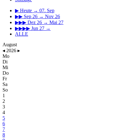
▶
Heute → 07. Sep
▶▶
Sep 26 → Nov 26
▶▶▶
Dez 26 → Mai 27
▶▶▶▶
Jun 27 →
ALLE
August
◂
2026
▸
Mo
Di
Mi
Do
Fr
Sa
So
1
2
3
4
5
6
7
8