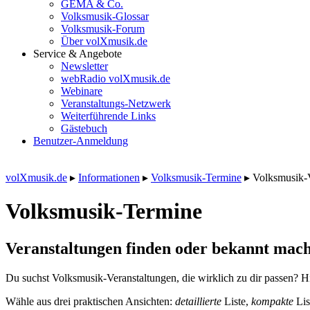
GEMA & Co.
Volksmusik-Glossar
Volksmusik-Forum
Über volXmusik.de
Service & Angebote
Newsletter
webRadio volXmusik.de
Webinare
Veranstaltungs-Netzwerk
Weiterführende Links
Gästebuch
Benutzer-Anmeldung
volXmusik.de
▸
Informationen
▸
Volksmusik-Termine
▸
Volksmusik-
Volksmusik-Termine
Veranstaltungen finden oder bekannt mach
Du suchst Volksmusik-Veranstaltungen, die wirklich zu dir passen? Hi
Wähle aus drei praktischen Ansichten:
detaillierte
Liste,
kompakte
Lis