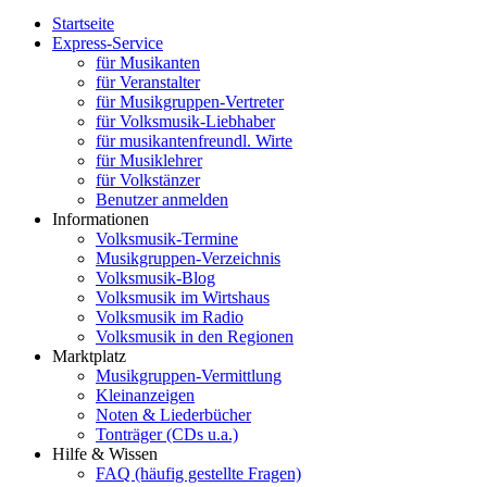
Startseite
Express-Service
für Musikanten
für Veranstalter
für Musikgruppen-Vertreter
für Volksmusik-Liebhaber
für musikantenfreundl. Wirte
für Musiklehrer
für Volkstänzer
Benutzer anmelden
Informationen
Volksmusik-Termine
Musikgruppen-Verzeichnis
Volksmusik-Blog
Volksmusik im Wirtshaus
Volksmusik im Radio
Volksmusik in den Regionen
Marktplatz
Musikgruppen-Vermittlung
Kleinanzeigen
Noten & Liederbücher
Tonträger (CDs u.a.)
Hilfe & Wissen
FAQ (häufig gestellte Fragen)