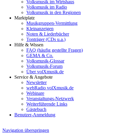
Volksmusik im Wirtshaus
Volksmusik im Radio
Volksmusik in den Regionen
Marktplatz
Musikgruppen-Vermittlung
Kleinanzeigen
Noten & Liederbücher
Tonträger (CDs u.a.)
Hilfe & Wissen
FAQ (häufig gestellte Fragen)
GEMA & Co.
Volksmusik-Glossar
Volksmusik-Forum
Über volXmusik.de
Service & Angebote
Newsletter
webRadio volXmusik.de
Webinare
Veranstaltungs-Netzwerk
Weiterführende Links
Gästebuch
Benutzer-Anmeldung
Navigation überspringen