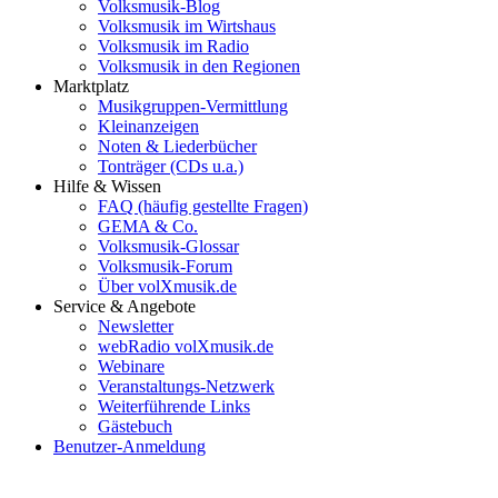
Volksmusik-Blog
Volksmusik im Wirtshaus
Volksmusik im Radio
Volksmusik in den Regionen
Marktplatz
Musikgruppen-Vermittlung
Kleinanzeigen
Noten & Liederbücher
Tonträger (CDs u.a.)
Hilfe & Wissen
FAQ (häufig gestellte Fragen)
GEMA & Co.
Volksmusik-Glossar
Volksmusik-Forum
Über volXmusik.de
Service & Angebote
Newsletter
webRadio volXmusik.de
Webinare
Veranstaltungs-Netzwerk
Weiterführende Links
Gästebuch
Benutzer-Anmeldung