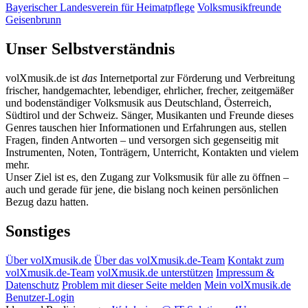
Bayerischer Landesverein für Heimatpflege
Volksmusikfreunde
Geisenbrunn
Unser Selbstverständnis
volXmusik.de ist
das
Internetportal zur Förderung und Verbreitung
frischer, handgemachter, lebendiger, ehrlicher, frecher, zeitgemäßer
und bodenständiger Volksmusik aus Deutschland, Österreich,
Südtirol und der Schweiz. Sänger, Musikanten und Freunde dieses
Genres tauschen hier Informationen und Erfahrungen aus, stellen
Fragen, finden Antworten – und versorgen sich gegenseitig mit
Instrumenten, Noten, Tonträgern, Unterricht, Kontakten und vielem
mehr.
Unser Ziel ist es, den Zugang zur Volksmusik für alle zu öffnen –
auch und gerade für jene, die bislang noch keinen persönlichen
Bezug dazu hatten.
Sonstiges
Über volXmusik.de
Über das volXmusik.de-Team
Kontakt zum
volXmusik.de-Team
volXmusik.de unterstützen
Impressum &
Datenschutz
Problem mit dieser Seite melden
Mein volXmusik.de
Benutzer-Login