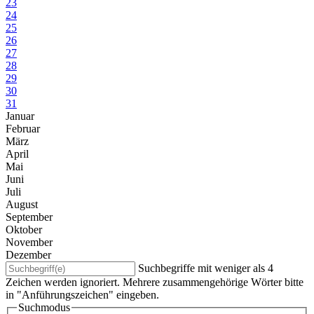
23
24
25
26
27
28
29
30
31
Januar
Februar
März
April
Mai
Juni
Juli
August
September
Oktober
November
Dezember
Suchbegriffe mit weniger als 4
Zeichen werden ignoriert. Mehrere zusammengehörige Wörter bitte
in "Anführungszeichen" eingeben.
Suchmodus