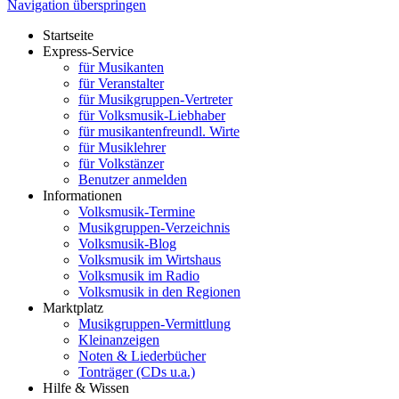
Navigation überspringen
Startseite
Express-Service
für Musikanten
für Veranstalter
für Musikgruppen-Vertreter
für Volksmusik-Liebhaber
für musikantenfreundl. Wirte
für Musiklehrer
für Volkstänzer
Benutzer anmelden
Informationen
Volksmusik-Termine
Musikgruppen-Verzeichnis
Volksmusik-Blog
Volksmusik im Wirtshaus
Volksmusik im Radio
Volksmusik in den Regionen
Marktplatz
Musikgruppen-Vermittlung
Kleinanzeigen
Noten & Liederbücher
Tonträger (CDs u.a.)
Hilfe & Wissen