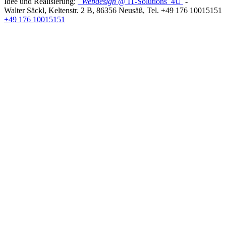
Idee und Realisierung:
Webdesign
@ IT-Solutions
4U
-
Walter Säckl
,
Keltenstr. 2 B
,
86356
Neusäß
, Tel.
+49 176 10015151
+49 176 10015151