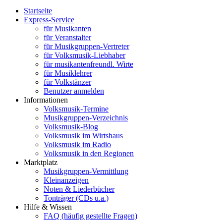
Startseite
Express-Service
für Musikanten
für Veranstalter
für Musikgruppen-Vertreter
für Volksmusik-Liebhaber
für musikantenfreundl. Wirte
für Musiklehrer
für Volkstänzer
Benutzer anmelden
Informationen
Volksmusik-Termine
Musikgruppen-Verzeichnis
Volksmusik-Blog
Volksmusik im Wirtshaus
Volksmusik im Radio
Volksmusik in den Regionen
Marktplatz
Musikgruppen-Vermittlung
Kleinanzeigen
Noten & Liederbücher
Tonträger (CDs u.a.)
Hilfe & Wissen
FAQ (häufig gestellte Fragen)