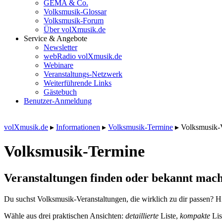
GEMA & Co.
Volksmusik-Glossar
Volksmusik-Forum
Über volXmusik.de
Service & Angebote
Newsletter
webRadio volXmusik.de
Webinare
Veranstaltungs-Netzwerk
Weiterführende Links
Gästebuch
Benutzer-Anmeldung
volXmusik.de
▸
Informationen
▸
Volksmusik-Termine
▸
Volksmusik-
Volksmusik-Termine
Veranstaltungen finden oder bekannt mach
Du suchst Volksmusik-Veranstaltungen, die wirklich zu dir passen? Hi
Wähle aus drei praktischen Ansichten:
detaillierte
Liste,
kompakte
Lis