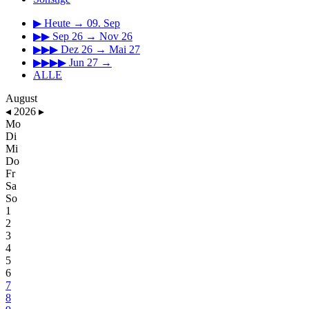
▶
Heute → 09. Sep
▶▶
Sep 26 → Nov 26
▶▶▶
Dez 26 → Mai 27
▶▶▶▶
Jun 27 →
ALLE
August
◂
2026
▸
Mo
Di
Mi
Do
Fr
Sa
So
1
2
3
4
5
6
7
8