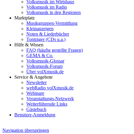
Volksmusik im Wirtshaus
Volksmusik im Radio
Volksmusik in den Regionen
Marktplatz
Musikgruppen-Vermittlung
Kleinanzeigen
Noten & Liederbücher
Tonträger (CDs u.a.)
Hilfe & Wissen
FAQ (häufig gestellte Fragen)
GEMA & Co.
Volksmusik-Glossar
Volksmusik-Forum
Über volXmusik.de
Service & Angebote
Newsletter
webRadio volXmusik.de
Webinare
Veranstaltungs-Netzwerk
Weiterführende Links
Gästebuch
Benutzer-Anmeldung
Navigation überspringen