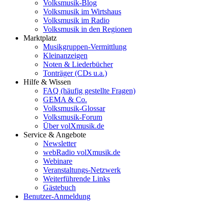
Volksmusik-Blog
Volksmusik im Wirtshaus
Volksmusik im Radio
Volksmusik in den Regionen
Marktplatz
Musikgruppen-Vermittlung
Kleinanzeigen
Noten & Liederbücher
Tonträger (CDs u.a.)
Hilfe & Wissen
FAQ (häufig gestellte Fragen)
GEMA & Co.
Volksmusik-Glossar
Volksmusik-Forum
Über volXmusik.de
Service & Angebote
Newsletter
webRadio volXmusik.de
Webinare
Veranstaltungs-Netzwerk
Weiterführende Links
Gästebuch
Benutzer-Anmeldung