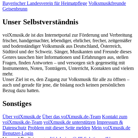
Bayerischer Landesverein für Heimatpflege
Volksmusikfreunde
Geisenbrunn
Unser Selbstverständnis
volXmusik.de ist
das
Internetportal zur Förderung und Verbreitung
frischer, handgemachter, lebendiger, ehrlicher, frecher, zeitgemäßer
und bodenständiger Volksmusik aus Deutschland, Österreich,
Südtirol und der Schweiz. Sänger, Musikanten und Freunde dieses
Genres tauschen hier Informationen und Erfahrungen aus, stellen
Fragen, finden Antworten – und versorgen sich gegenseitig mit
Instrumenten, Noten, Tonträgern, Unterricht, Kontakten und vielem
mehr.
Unser Ziel ist es, den Zugang zur Volksmusik für alle zu öffnen –
auch und gerade für jene, die bislang noch keinen persönlichen
Bezug dazu hatten.
Sonstiges
Über volXmusik.de
Über das volXmusik.de-Team
Kontakt zum
volXmusik.de-Team
volXmusik.de unterstützen
Impressum &
Datenschutz
Problem mit dieser Seite melden
Mein volXmusik.de
Benutzer-Login