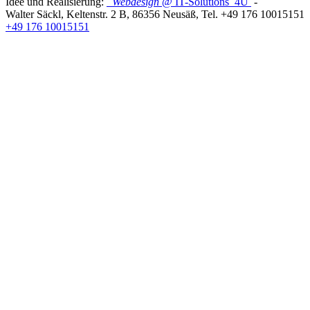
Idee und Realisierung:
Webdesign
@ IT-Solutions
4U
-
Walter Säckl
,
Keltenstr. 2 B
,
86356
Neusäß
, Tel.
+49 176 10015151
+49 176 10015151