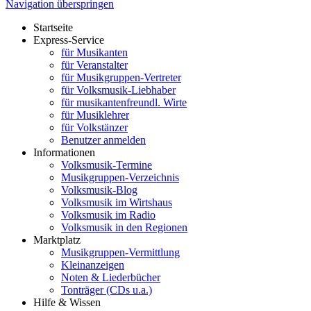
Navigation überspringen
Startseite
Express-Service
für Musikanten
für Veranstalter
für Musikgruppen-Vertreter
für Volksmusik-Liebhaber
für musikantenfreundl. Wirte
für Musiklehrer
für Volkstänzer
Benutzer anmelden
Informationen
Volksmusik-Termine
Musikgruppen-Verzeichnis
Volksmusik-Blog
Volksmusik im Wirtshaus
Volksmusik im Radio
Volksmusik in den Regionen
Marktplatz
Musikgruppen-Vermittlung
Kleinanzeigen
Noten & Liederbücher
Tonträger (CDs u.a.)
Hilfe & Wissen