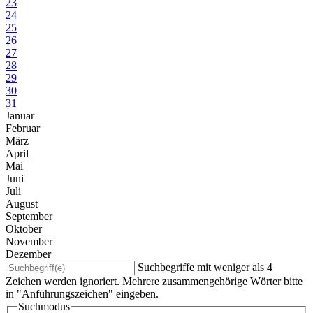
23
24
25
26
27
28
29
30
31
Januar
Februar
März
April
Mai
Juni
Juli
August
September
Oktober
November
Dezember
Suchbegriffe mit weniger als 4
Zeichen werden ignoriert. Mehrere zusammengehörige Wörter bitte
in "Anführungszeichen" eingeben.
Suchmodus