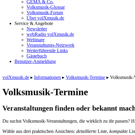
GEMA & Co.
Volksmusik-Glossar
Volksmusik-Forum
Über volXmusik.de
Service & Angebote
Newsletter
webRadio volXmusik.de
Webinare
Veranstaltungs-Netzwerk
Weiterführende Links
Gästebuch
Benutzer-Anmeldung
volXmusik.de
▸
Informationen
▸
Volksmusik-Termine
▸
Volksmusik-
Volksmusik-Termine
Veranstaltungen finden oder bekannt mach
Du suchst Volksmusik-Veranstaltungen, die wirklich zu dir passen? Hi
Wähle aus drei praktischen Ansichten:
detaillierte
Liste,
kompakte
Lis