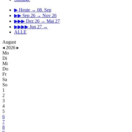
▶
Heute → 08. Sep
▶▶
Sep 26 → Nov 26
▶▶▶
Dez 26 → Mai 27
▶▶▶▶
Jun 27 →
ALLE
August
◂
2026
▸
Mo
Di
Mi
Do
Fr
Sa
So
1
2
3
4
5
6
7
8