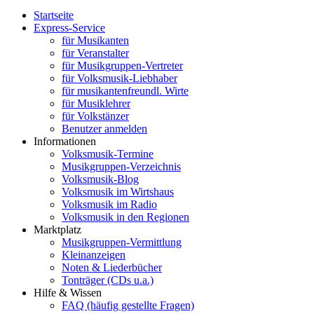
Startseite
Express-Service
für Musikanten
für Veranstalter
für Musikgruppen-Vertreter
für Volksmusik-Liebhaber
für musikantenfreundl. Wirte
für Musiklehrer
für Volkstänzer
Benutzer anmelden
Informationen
Volksmusik-Termine
Musikgruppen-Verzeichnis
Volksmusik-Blog
Volksmusik im Wirtshaus
Volksmusik im Radio
Volksmusik in den Regionen
Marktplatz
Musikgruppen-Vermittlung
Kleinanzeigen
Noten & Liederbücher
Tonträger (CDs u.a.)
Hilfe & Wissen
FAQ (häufig gestellte Fragen)