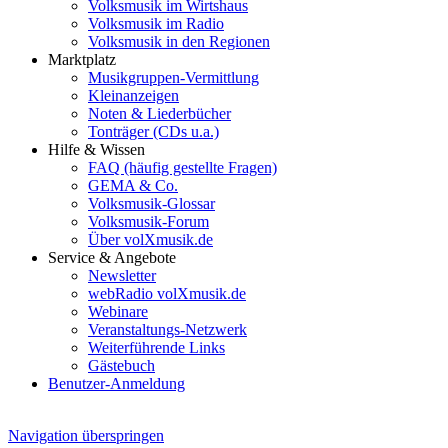
Volksmusik im Wirtshaus
Volksmusik im Radio
Volksmusik in den Regionen
Marktplatz
Musikgruppen-Vermittlung
Kleinanzeigen
Noten & Liederbücher
Tonträger (CDs u.a.)
Hilfe & Wissen
FAQ (häufig gestellte Fragen)
GEMA & Co.
Volksmusik-Glossar
Volksmusik-Forum
Über volXmusik.de
Service & Angebote
Newsletter
webRadio volXmusik.de
Webinare
Veranstaltungs-Netzwerk
Weiterführende Links
Gästebuch
Benutzer-Anmeldung
Navigation überspringen