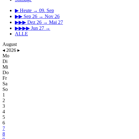
▶
Heute → 09. Sep
▶▶
Sep 26 → Nov 26
▶▶▶
Dez 26 → Mai 27
▶▶▶▶
Jun 27 →
ALLE
August
◂
2026
▸
Mo
Di
Mi
Do
Fr
Sa
So
1
2
3
4
5
6
7
8