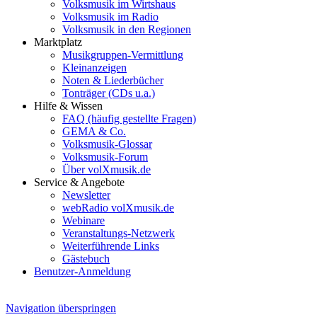
Volksmusik im Wirtshaus
Volksmusik im Radio
Volksmusik in den Regionen
Marktplatz
Musikgruppen-Vermittlung
Kleinanzeigen
Noten & Liederbücher
Tonträger (CDs u.a.)
Hilfe & Wissen
FAQ (häufig gestellte Fragen)
GEMA & Co.
Volksmusik-Glossar
Volksmusik-Forum
Über volXmusik.de
Service & Angebote
Newsletter
webRadio volXmusik.de
Webinare
Veranstaltungs-Netzwerk
Weiterführende Links
Gästebuch
Benutzer-Anmeldung
Navigation überspringen