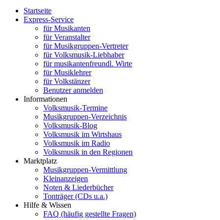
Startseite
Express-Service
für Musikanten
für Veranstalter
für Musikgruppen-Vertreter
für Volksmusik-Liebhaber
für musikantenfreundl. Wirte
für Musiklehrer
für Volkstänzer
Benutzer anmelden
Informationen
Volksmusik-Termine
Musikgruppen-Verzeichnis
Volksmusik-Blog
Volksmusik im Wirtshaus
Volksmusik im Radio
Volksmusik in den Regionen
Marktplatz
Musikgruppen-Vermittlung
Kleinanzeigen
Noten & Liederbücher
Tonträger (CDs u.a.)
Hilfe & Wissen
FAQ (häufig gestellte Fragen)