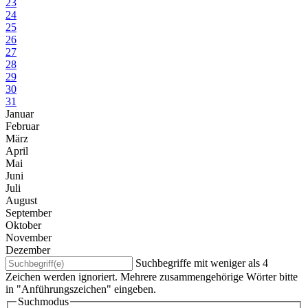
23
24
25
26
27
28
29
30
31
Januar
Februar
März
April
Mai
Juni
Juli
August
September
Oktober
November
Dezember
Suchbegriffe mit weniger als 4
Zeichen werden ignoriert. Mehrere zusammengehörige Wörter bitte
in "Anführungszeichen" eingeben.
Suchmodus