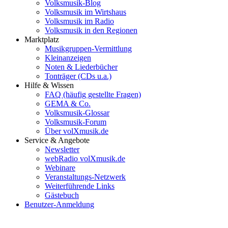
Volksmusik-Blog
Volksmusik im Wirtshaus
Volksmusik im Radio
Volksmusik in den Regionen
Marktplatz
Musikgruppen-Vermittlung
Kleinanzeigen
Noten & Liederbücher
Tonträger (CDs u.a.)
Hilfe & Wissen
FAQ (häufig gestellte Fragen)
GEMA & Co.
Volksmusik-Glossar
Volksmusik-Forum
Über volXmusik.de
Service & Angebote
Newsletter
webRadio volXmusik.de
Webinare
Veranstaltungs-Netzwerk
Weiterführende Links
Gästebuch
Benutzer-Anmeldung