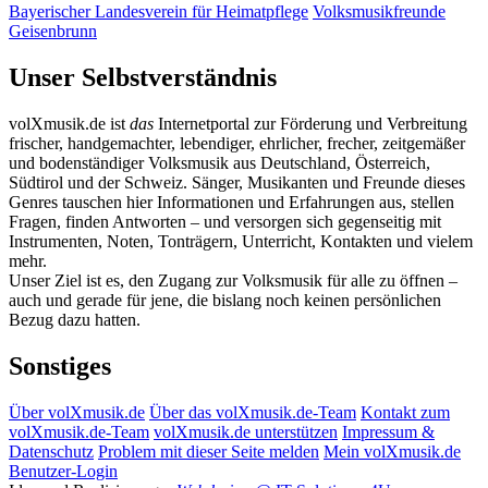
Bayerischer Landesverein für Heimatpflege
Volksmusikfreunde
Geisenbrunn
Unser Selbstverständnis
volXmusik.de ist
das
Internetportal zur Förderung und Verbreitung
frischer, handgemachter, lebendiger, ehrlicher, frecher, zeitgemäßer
und bodenständiger Volksmusik aus Deutschland, Österreich,
Südtirol und der Schweiz. Sänger, Musikanten und Freunde dieses
Genres tauschen hier Informationen und Erfahrungen aus, stellen
Fragen, finden Antworten – und versorgen sich gegenseitig mit
Instrumenten, Noten, Tonträgern, Unterricht, Kontakten und vielem
mehr.
Unser Ziel ist es, den Zugang zur Volksmusik für alle zu öffnen –
auch und gerade für jene, die bislang noch keinen persönlichen
Bezug dazu hatten.
Sonstiges
Über volXmusik.de
Über das volXmusik.de-Team
Kontakt zum
volXmusik.de-Team
volXmusik.de unterstützen
Impressum &
Datenschutz
Problem mit dieser Seite melden
Mein volXmusik.de
Benutzer-Login