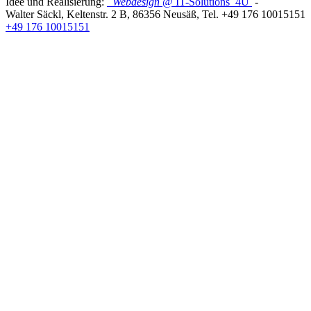
Idee und Realisierung:
Webdesign
@ IT-Solutions
4U
-
Walter Säckl
,
Keltenstr. 2 B
,
86356
Neusäß
, Tel.
+49 176 10015151
+49 176 10015151