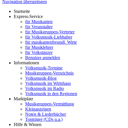
Navigation überspringen
Startseite
Express-Service
für Musikanten
für Veranstalter
für Musikgruppen-Vertreter
für Volksmusik-Liebhaber
für musikantenfreundl. Wirte
für Musiklehrer
für Volkstänzer
Benutzer anmelden
Informationen
Volksmusik-Termine
Musikgruppen-Verzeichnis
Volksmusik-Blog
Volksmusik im Wirtshaus
Volksmusik im Radio
Volksmusik in den Regionen
Marktplatz
Musikgruppen-Vermittlung
Kleinanzeigen
Noten & Liederbücher
Tonträger (CDs u.a.)
Hilfe & Wissen