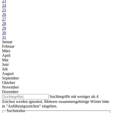
23
24
25
26
27
28
29
30
31
Januar
Februar
März
April
Mai
Juni
Juli
August
September
Oktober
November
Dezember
Suchbegriffe mit weniger als 4
Zeichen werden ignoriert. Mehrere zusammengehörige Wörter bitte
in "Anführungszeichen" eingeben.
Suchmodus