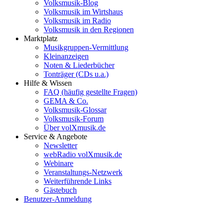
Volksmusik-Blog
Volksmusik im Wirtshaus
Volksmusik im Radio
Volksmusik in den Regionen
Marktplatz
Musikgruppen-Vermittlung
Kleinanzeigen
Noten & Liederbücher
Tonträger (CDs u.a.)
Hilfe & Wissen
FAQ (häufig gestellte Fragen)
GEMA & Co.
Volksmusik-Glossar
Volksmusik-Forum
Über volXmusik.de
Service & Angebote
Newsletter
webRadio volXmusik.de
Webinare
Veranstaltungs-Netzwerk
Weiterführende Links
Gästebuch
Benutzer-Anmeldung