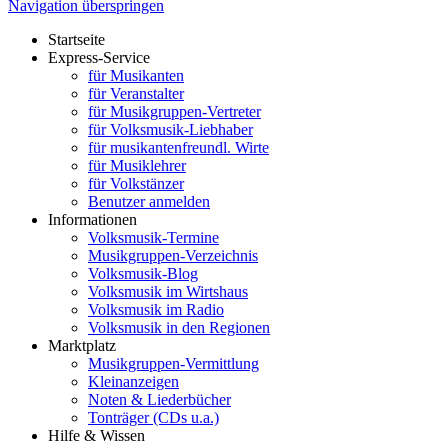
Navigation überspringen
Startseite
Express-Service
für Musikanten
für Veranstalter
für Musikgruppen-Vertreter
für Volksmusik-Liebhaber
für musikantenfreundl. Wirte
für Musiklehrer
für Volkstänzer
Benutzer anmelden
Informationen
Volksmusik-Termine
Musikgruppen-Verzeichnis
Volksmusik-Blog
Volksmusik im Wirtshaus
Volksmusik im Radio
Volksmusik in den Regionen
Marktplatz
Musikgruppen-Vermittlung
Kleinanzeigen
Noten & Liederbücher
Tonträger (CDs u.a.)
Hilfe & Wissen