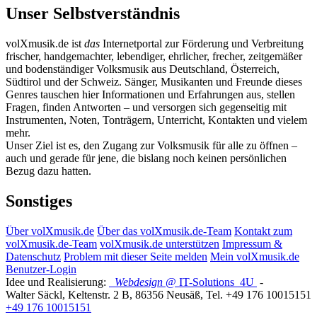
Unser Selbstverständnis
volXmusik.de ist
das
Internetportal zur Förderung und Verbreitung
frischer, handgemachter, lebendiger, ehrlicher, frecher, zeitgemäßer
und bodenständiger Volksmusik aus Deutschland, Österreich,
Südtirol und der Schweiz. Sänger, Musikanten und Freunde dieses
Genres tauschen hier Informationen und Erfahrungen aus, stellen
Fragen, finden Antworten – und versorgen sich gegenseitig mit
Instrumenten, Noten, Tonträgern, Unterricht, Kontakten und vielem
mehr.
Unser Ziel ist es, den Zugang zur Volksmusik für alle zu öffnen –
auch und gerade für jene, die bislang noch keinen persönlichen
Bezug dazu hatten.
Sonstiges
Über volXmusik.de
Über das volXmusik.de-Team
Kontakt zum
volXmusik.de-Team
volXmusik.de unterstützen
Impressum &
Datenschutz
Problem mit dieser Seite melden
Mein volXmusik.de
Benutzer-Login
Idee und Realisierung:
Webdesign
@ IT-Solutions
4U
-
Walter Säckl
,
Keltenstr. 2 B
,
86356
Neusäß
, Tel.
+49 176 10015151
+49 176 10015151