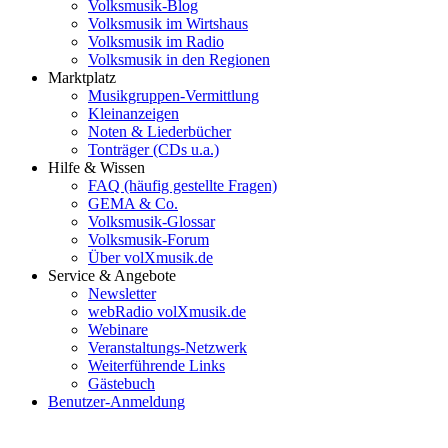
Volksmusik-Blog
Volksmusik im Wirtshaus
Volksmusik im Radio
Volksmusik in den Regionen
Marktplatz
Musikgruppen-Vermittlung
Kleinanzeigen
Noten & Liederbücher
Tonträger (CDs u.a.)
Hilfe & Wissen
FAQ (häufig gestellte Fragen)
GEMA & Co.
Volksmusik-Glossar
Volksmusik-Forum
Über volXmusik.de
Service & Angebote
Newsletter
webRadio volXmusik.de
Webinare
Veranstaltungs-Netzwerk
Weiterführende Links
Gästebuch
Benutzer-Anmeldung