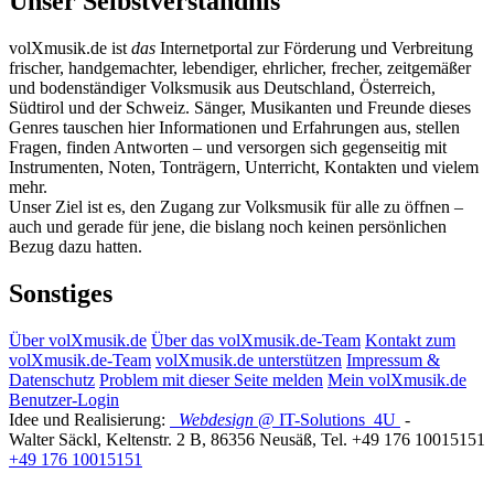
Unser Selbstverständnis
volXmusik.de ist
das
Internetportal zur Förderung und Verbreitung
frischer, handgemachter, lebendiger, ehrlicher, frecher, zeitgemäßer
und bodenständiger Volksmusik aus Deutschland, Österreich,
Südtirol und der Schweiz. Sänger, Musikanten und Freunde dieses
Genres tauschen hier Informationen und Erfahrungen aus, stellen
Fragen, finden Antworten – und versorgen sich gegenseitig mit
Instrumenten, Noten, Tonträgern, Unterricht, Kontakten und vielem
mehr.
Unser Ziel ist es, den Zugang zur Volksmusik für alle zu öffnen –
auch und gerade für jene, die bislang noch keinen persönlichen
Bezug dazu hatten.
Sonstiges
Über volXmusik.de
Über das volXmusik.de-Team
Kontakt zum
volXmusik.de-Team
volXmusik.de unterstützen
Impressum &
Datenschutz
Problem mit dieser Seite melden
Mein volXmusik.de
Benutzer-Login
Idee und Realisierung:
Webdesign
@ IT-Solutions
4U
-
Walter Säckl
,
Keltenstr. 2 B
,
86356
Neusäß
, Tel.
+49 176 10015151
+49 176 10015151