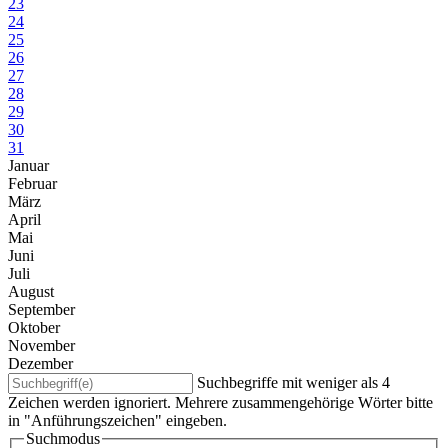
23
24
25
26
27
28
29
30
31
Januar
Februar
März
April
Mai
Juni
Juli
August
September
Oktober
November
Dezember
Suchbegriffe mit weniger als 4
Zeichen werden ignoriert. Mehrere zusammengehörige Wörter bitte
in "Anführungszeichen" eingeben.
Suchmodus