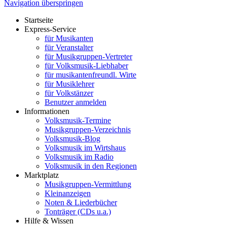
Navigation überspringen
Startseite
Express-Service
für Musikanten
für Veranstalter
für Musikgruppen-Vertreter
für Volksmusik-Liebhaber
für musikantenfreundl. Wirte
für Musiklehrer
für Volkstänzer
Benutzer anmelden
Informationen
Volksmusik-Termine
Musikgruppen-Verzeichnis
Volksmusik-Blog
Volksmusik im Wirtshaus
Volksmusik im Radio
Volksmusik in den Regionen
Marktplatz
Musikgruppen-Vermittlung
Kleinanzeigen
Noten & Liederbücher
Tonträger (CDs u.a.)
Hilfe & Wissen