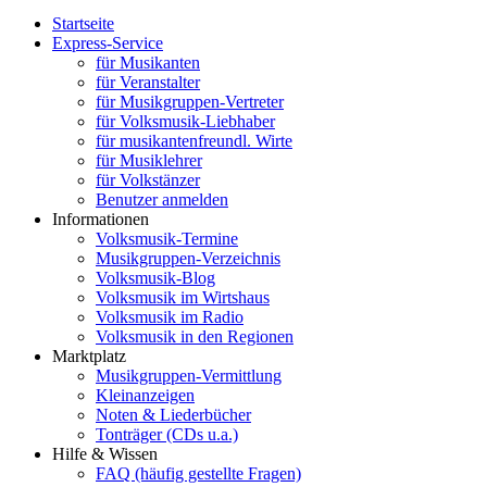
Startseite
Express-Service
für Musikanten
für Veranstalter
für Musikgruppen-Vertreter
für Volksmusik-Liebhaber
für musikantenfreundl. Wirte
für Musiklehrer
für Volkstänzer
Benutzer anmelden
Informationen
Volksmusik-Termine
Musikgruppen-Verzeichnis
Volksmusik-Blog
Volksmusik im Wirtshaus
Volksmusik im Radio
Volksmusik in den Regionen
Marktplatz
Musikgruppen-Vermittlung
Kleinanzeigen
Noten & Liederbücher
Tonträger (CDs u.a.)
Hilfe & Wissen
FAQ (häufig gestellte Fragen)