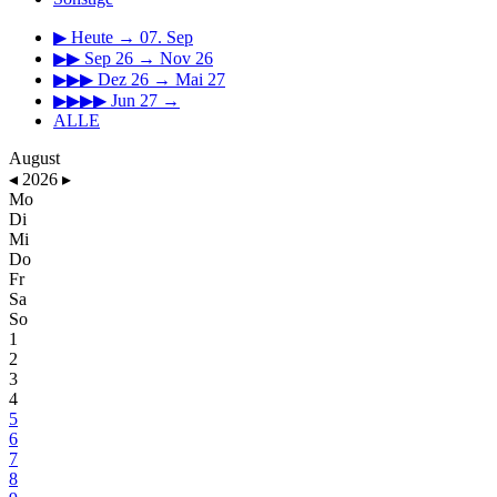
▶
Heute → 07. Sep
▶▶
Sep 26 → Nov 26
▶▶▶
Dez 26 → Mai 27
▶▶▶▶
Jun 27 →
ALLE
August
◂
2026
▸
Mo
Di
Mi
Do
Fr
Sa
So
1
2
3
4
5
6
7
8