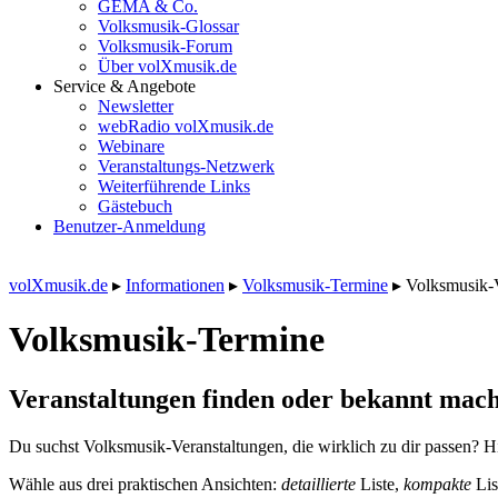
GEMA & Co.
Volksmusik-Glossar
Volksmusik-Forum
Über volXmusik.de
Service & Angebote
Newsletter
webRadio volXmusik.de
Webinare
Veranstaltungs-Netzwerk
Weiterführende Links
Gästebuch
Benutzer-Anmeldung
volXmusik.de
▸
Informationen
▸
Volksmusik-Termine
▸
Volksmusik-
Volksmusik-Termine
Veranstaltungen finden oder bekannt mach
Du suchst Volksmusik-Veranstaltungen, die wirklich zu dir passen? Hi
Wähle aus drei praktischen Ansichten:
detaillierte
Liste,
kompakte
Lis