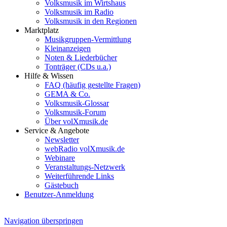
Volksmusik im Wirtshaus
Volksmusik im Radio
Volksmusik in den Regionen
Marktplatz
Musikgruppen-Vermittlung
Kleinanzeigen
Noten & Liederbücher
Tonträger (CDs u.a.)
Hilfe & Wissen
FAQ (häufig gestellte Fragen)
GEMA & Co.
Volksmusik-Glossar
Volksmusik-Forum
Über volXmusik.de
Service & Angebote
Newsletter
webRadio volXmusik.de
Webinare
Veranstaltungs-Netzwerk
Weiterführende Links
Gästebuch
Benutzer-Anmeldung
Navigation überspringen