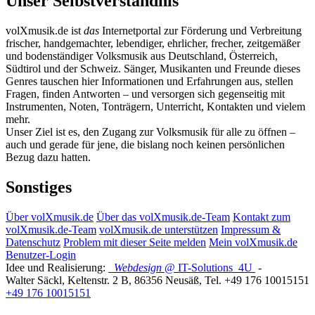
Unser Selbstverständnis
volXmusik.de ist
das
Internetportal zur Förderung und Verbreitung
frischer, handgemachter, lebendiger, ehrlicher, frecher, zeitgemäßer
und bodenständiger Volksmusik aus Deutschland, Österreich,
Südtirol und der Schweiz. Sänger, Musikanten und Freunde dieses
Genres tauschen hier Informationen und Erfahrungen aus, stellen
Fragen, finden Antworten – und versorgen sich gegenseitig mit
Instrumenten, Noten, Tonträgern, Unterricht, Kontakten und vielem
mehr.
Unser Ziel ist es, den Zugang zur Volksmusik für alle zu öffnen –
auch und gerade für jene, die bislang noch keinen persönlichen
Bezug dazu hatten.
Sonstiges
Über volXmusik.de
Über das volXmusik.de-Team
Kontakt zum
volXmusik.de-Team
volXmusik.de unterstützen
Impressum &
Datenschutz
Problem mit dieser Seite melden
Mein volXmusik.de
Benutzer-Login
Idee und Realisierung:
Webdesign
@ IT-Solutions
4U
-
Walter Säckl
,
Keltenstr. 2 B
,
86356
Neusäß
, Tel.
+49 176 10015151
+49 176 10015151