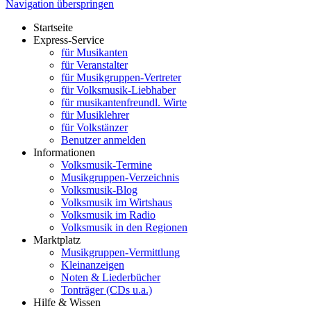
Navigation überspringen
Startseite
Express-Service
für Musikanten
für Veranstalter
für Musikgruppen-Vertreter
für Volksmusik-Liebhaber
für musikantenfreundl. Wirte
für Musiklehrer
für Volkstänzer
Benutzer anmelden
Informationen
Volksmusik-Termine
Musikgruppen-Verzeichnis
Volksmusik-Blog
Volksmusik im Wirtshaus
Volksmusik im Radio
Volksmusik in den Regionen
Marktplatz
Musikgruppen-Vermittlung
Kleinanzeigen
Noten & Liederbücher
Tonträger (CDs u.a.)
Hilfe & Wissen