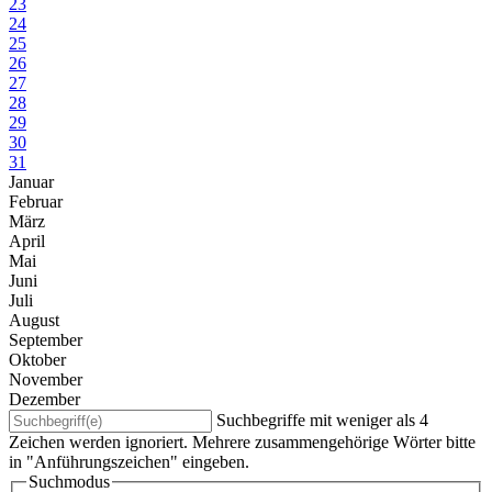
23
24
25
26
27
28
29
30
31
Januar
Februar
März
April
Mai
Juni
Juli
August
September
Oktober
November
Dezember
Suchbegriffe mit weniger als 4
Zeichen werden ignoriert. Mehrere zusammengehörige Wörter bitte
in "Anführungszeichen" eingeben.
Suchmodus