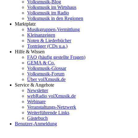
Volksmusik-Blog
Volksmusik im Wirtshaus
Volksmusik im Radio
Volksmusik in den Regionen
Marktplatz
Musikgruppen-Vermittlung
Kleinanzeigen
Noten & Liederbücher
Tonträger (CDs u.a.)
Hilfe & Wissen
FAQ (häufig gestellte Fragen)
GEMA & Co.
Volksmusik-Glossar
Volksmusik-Forum
Über volXmusik.de
Service & Angebote
Newsletter
webRadio volXmusik.de
Webinare
Veranstaltungs-Netzwerk
Weiterführende Links
Gästebuch
Benutzer-Anmeldung