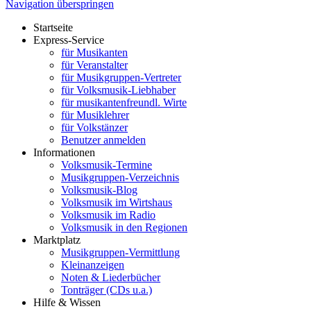
Navigation überspringen
Startseite
Express-Service
für Musikanten
für Veranstalter
für Musikgruppen-Vertreter
für Volksmusik-Liebhaber
für musikantenfreundl. Wirte
für Musiklehrer
für Volkstänzer
Benutzer anmelden
Informationen
Volksmusik-Termine
Musikgruppen-Verzeichnis
Volksmusik-Blog
Volksmusik im Wirtshaus
Volksmusik im Radio
Volksmusik in den Regionen
Marktplatz
Musikgruppen-Vermittlung
Kleinanzeigen
Noten & Liederbücher
Tonträger (CDs u.a.)
Hilfe & Wissen