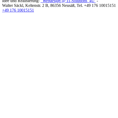
Idee und Realisierung:
Webdesign
@ IT-Solutions
4U
-
Walter Säckl
,
Keltenstr. 2 B
,
86356
Neusäß
, Tel.
+49 176 10015151
+49 176 10015151