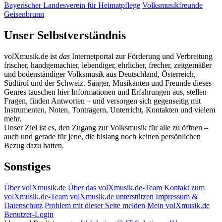
Bayerischer Landesverein für Heimatpflege
Volksmusikfreunde
Geisenbrunn
Unser Selbstverständnis
volXmusik.de ist
das
Internetportal zur Förderung und Verbreitung
frischer, handgemachter, lebendiger, ehrlicher, frecher, zeitgemäßer
und bodenständiger Volksmusik aus Deutschland, Österreich,
Südtirol und der Schweiz. Sänger, Musikanten und Freunde dieses
Genres tauschen hier Informationen und Erfahrungen aus, stellen
Fragen, finden Antworten – und versorgen sich gegenseitig mit
Instrumenten, Noten, Tonträgern, Unterricht, Kontakten und vielem
mehr.
Unser Ziel ist es, den Zugang zur Volksmusik für alle zu öffnen –
auch und gerade für jene, die bislang noch keinen persönlichen
Bezug dazu hatten.
Sonstiges
Über volXmusik.de
Über das volXmusik.de-Team
Kontakt zum
volXmusik.de-Team
volXmusik.de unterstützen
Impressum &
Datenschutz
Problem mit dieser Seite melden
Mein volXmusik.de
Benutzer-Login