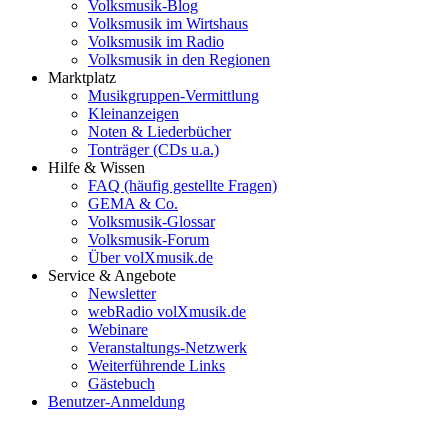
Volksmusik-Blog
Volksmusik im Wirtshaus
Volksmusik im Radio
Volksmusik in den Regionen
Marktplatz
Musikgruppen-Vermittlung
Kleinanzeigen
Noten & Liederbücher
Tonträger (CDs u.a.)
Hilfe & Wissen
FAQ (häufig gestellte Fragen)
GEMA & Co.
Volksmusik-Glossar
Volksmusik-Forum
Über volXmusik.de
Service & Angebote
Newsletter
webRadio volXmusik.de
Webinare
Veranstaltungs-Netzwerk
Weiterführende Links
Gästebuch
Benutzer-Anmeldung