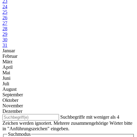
23
24
25
26
27
28
29
30
31
Januar
Februar
März
April
Mai
Juni
Juli
August
September
Oktober
November
Dezember
Suchbegriffe mit weniger als 4
Zeichen werden ignoriert. Mehrere zusammengehörige Wörter bitte
in "Anführungszeichen" eingeben.
Suchmodus