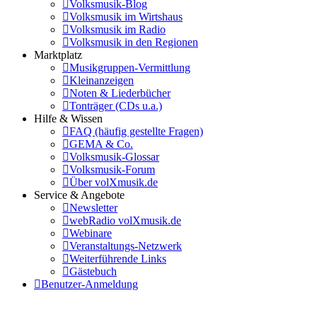
Volksmusik-Blog
Volksmusik im Wirtshaus
Volksmusik im Radio
Volksmusik in den Regionen
Marktplatz
Musikgruppen-Vermittlung
Kleinanzeigen
Noten & Liederbücher
Tonträger (CDs u.a.)
Hilfe & Wissen
FAQ (häufig gestellte Fragen)
GEMA & Co.
Volksmusik-Glossar
Volksmusik-Forum
Über volXmusik.de
Service & Angebote
Newsletter
webRadio volXmusik.de
Webinare
Veranstaltungs-Netzwerk
Weiterführende Links
Gästebuch
Benutzer-Anmeldung