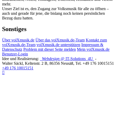
mehr.
Unser Ziel ist es, den Zugang zur Volksmusik für alle zu öffnen –
auch und gerade für jene, die bislang noch keinen persönlichen
Bezug dazu hatten.
Sonstiges
Über volXmusik.de
Über das volXmusik.de-Team
Kontakt zum
volXmusik.de-Team
volXmusik.de unterstützen
Impressum &
Datenschutz
Problem mit dieser Seite melden
Mein volXmusik.de
Benutzer-Login
Idee und Realisierung:
Webdesign
@ IT-Solutions
4U
-
Walter Säckl
,
Keltenstr. 2 B
,
86356
Neusäß
, Tel.
+49 176 10015151
+49 176 10015151