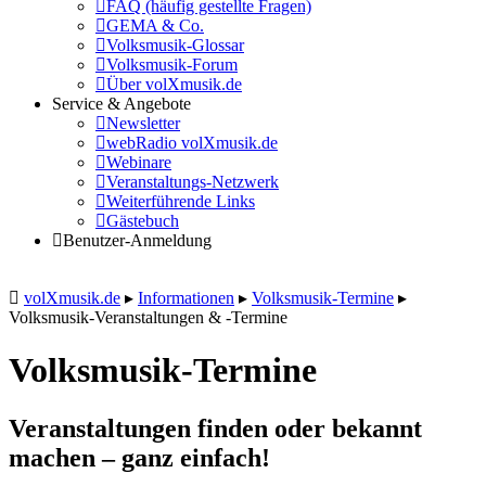
FAQ (häufig gestellte Fragen)
GEMA & Co.
Volksmusik-Glossar
Volksmusik-Forum
Über volXmusik.de
Service & Angebote
Newsletter
webRadio volXmusik.de
Webinare
Veranstaltungs-Netzwerk
Weiterführende Links
Gästebuch
Benutzer-Anmeldung
volXmusik.de
▸
Informationen
▸
Volksmusik-Termine
▸
Volksmusik-Veranstaltungen & -Termine
Volksmusik-Termine
Veranstaltungen finden oder bekannt
machen – ganz einfach!