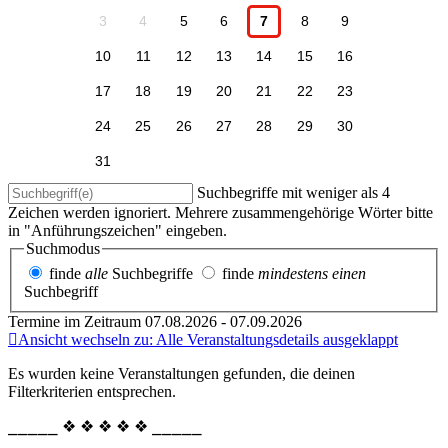
3
4
5
6
7
8
9
10
11
12
13
14
15
16
17
18
19
20
21
22
23
24
25
26
27
28
29
30
31
Suchbegriffe mit weniger als 4
Zeichen werden ignoriert. Mehrere zusammengehörige Wörter bitte
in "Anführungszeichen" eingeben.
Suchmodus
finde
alle
Suchbegriffe
finde
mindestens einen
Suchbegriff
Termine im Zeitraum 07.08.2026 - 07.09.2026
Ansicht wechseln zu: Alle Veranstaltungsdetails ausgeklappt
Es wurden keine Veranstaltungen gefunden, die deinen
Filterkriterien entsprechen.
⎯⎯⎯⎯⎯ ❖ ❖ ❖ ❖ ❖ ⎯⎯⎯⎯⎯