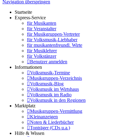
Navigation überspringen
Startseite
Express-Service
für Musikanten
für Veranstalter
für Musikgruppen-Vertreter
für Volksmusik-Liebhaber
für musikantenfreundl. Wirte
für Musiklehrer
für Volkstänzer
Benutzer anmelden
Informationen
Volksmusik-Termine
Musikgruppen-Verzeichnis
Volksmusik-Blog
Volksmusik im Wirtshaus
Volksmusik im Radio
Volksmusik in den Regionen
Marktplatz
Musikgruppen-Vermittlung
Kleinanzeigen
Noten & Liederbücher
Tonträger (CDs u.a.)
Hilfe & Wissen