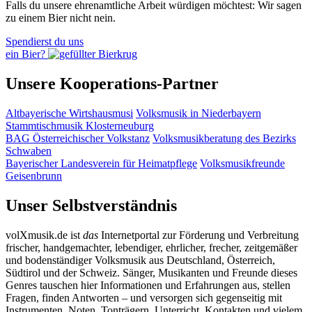
Falls du unsere ehrenamtliche Arbeit würdigen möchtest: Wir sagen
zu einem Bier nicht nein.
Spendierst du uns
ein Bier?
Unsere Kooperations-Partner
Altbayerische Wirtshausmusi
Volksmusik in Niederbayern
Stammtischmusik Klosterneuburg
BAG Österreichischer Volkstanz
Volksmusikberatung des Bezirks
Schwaben
Bayerischer Landesverein für Heimatpflege
Volksmusikfreunde
Geisenbrunn
Unser Selbstverständnis
volXmusik.de ist
das
Internetportal zur Förderung und Verbreitung
frischer, handgemachter, lebendiger, ehrlicher, frecher, zeitgemäßer
und bodenständiger Volksmusik aus Deutschland, Österreich,
Südtirol und der Schweiz. Sänger, Musikanten und Freunde dieses
Genres tauschen hier Informationen und Erfahrungen aus, stellen
Fragen, finden Antworten – und versorgen sich gegenseitig mit
Instrumenten, Noten, Tonträgern, Unterricht, Kontakten und vielem