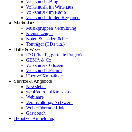
Volksmusik-Blog
Volksmusik im Wirtshaus
Volksmusik im Radio
Volksmusik in den Regionen
Marktplatz
Musikgruppen-Vermittlung
Kleinanzeigen
Noten & Liederbücher
Tonträger (CDs u.a.)
Hilfe & Wissen
FAQ (häufig gestellte Fragen)
GEMA & Co.
Volksmusik-Glossar
Volksmusik-Forum
Über volXmusik.de
Service & Angebote
Newsletter
webRadio volXmusik.de
Webinare
Veranstaltungs-Netzwerk
Weiterführende Links
Gästebuch
Benutzer-Anmeldung