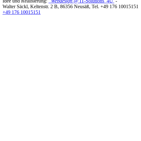
Idee und Realisierung:
Webdesign
@ IT-Solutions
4U
-
Walter Säckl
,
Keltenstr. 2 B
,
86356
Neusäß
, Tel.
+49 176 10015151
+49 176 10015151