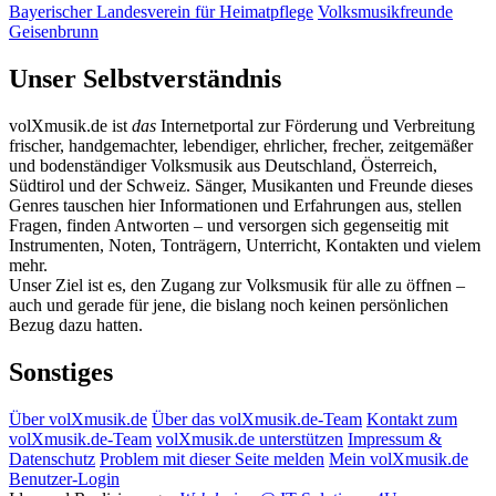
Bayerischer Landesverein für Heimatpflege
Volksmusikfreunde
Geisenbrunn
Unser Selbstverständnis
volXmusik.de ist
das
Internetportal zur Förderung und Verbreitung
frischer, handgemachter, lebendiger, ehrlicher, frecher, zeitgemäßer
und bodenständiger Volksmusik aus Deutschland, Österreich,
Südtirol und der Schweiz. Sänger, Musikanten und Freunde dieses
Genres tauschen hier Informationen und Erfahrungen aus, stellen
Fragen, finden Antworten – und versorgen sich gegenseitig mit
Instrumenten, Noten, Tonträgern, Unterricht, Kontakten und vielem
mehr.
Unser Ziel ist es, den Zugang zur Volksmusik für alle zu öffnen –
auch und gerade für jene, die bislang noch keinen persönlichen
Bezug dazu hatten.
Sonstiges
Über volXmusik.de
Über das volXmusik.de-Team
Kontakt zum
volXmusik.de-Team
volXmusik.de unterstützen
Impressum &
Datenschutz
Problem mit dieser Seite melden
Mein volXmusik.de
Benutzer-Login