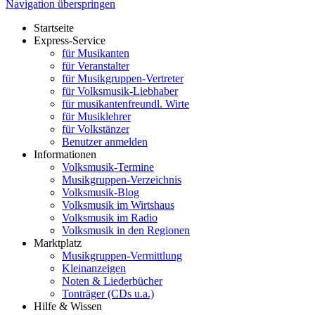
Navigation überspringen
Startseite
Express-Service
für Musikanten
für Veranstalter
für Musikgruppen-Vertreter
für Volksmusik-Liebhaber
für musikantenfreundl. Wirte
für Musiklehrer
für Volkstänzer
Benutzer anmelden
Informationen
Volksmusik-Termine
Musikgruppen-Verzeichnis
Volksmusik-Blog
Volksmusik im Wirtshaus
Volksmusik im Radio
Volksmusik in den Regionen
Marktplatz
Musikgruppen-Vermittlung
Kleinanzeigen
Noten & Liederbücher
Tonträger (CDs u.a.)
Hilfe & Wissen