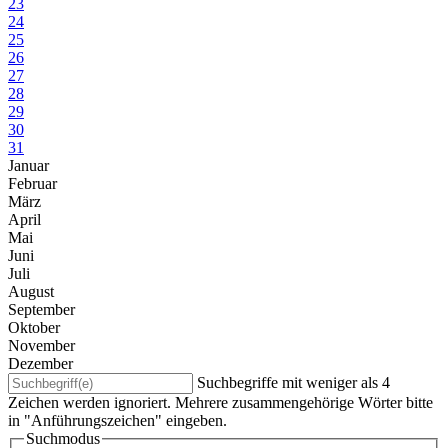
23
24
25
26
27
28
29
30
31
Januar
Februar
März
April
Mai
Juni
Juli
August
September
Oktober
November
Dezember
Suchbegriffe mit weniger als 4
Zeichen werden ignoriert. Mehrere zusammengehörige Wörter bitte
in "Anführungszeichen" eingeben.
Suchmodus