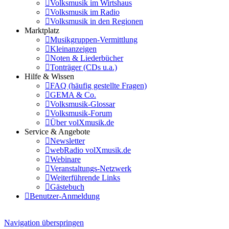
Volksmusik im Wirtshaus
Volksmusik im Radio
Volksmusik in den Regionen
Marktplatz
Musikgruppen-Vermittlung
Kleinanzeigen
Noten & Liederbücher
Tonträger (CDs u.a.)
Hilfe & Wissen
FAQ (häufig gestellte Fragen)
GEMA & Co.
Volksmusik-Glossar
Volksmusik-Forum
Über volXmusik.de
Service & Angebote
Newsletter
webRadio volXmusik.de
Webinare
Veranstaltungs-Netzwerk
Weiterführende Links
Gästebuch
Benutzer-Anmeldung
Navigation überspringen