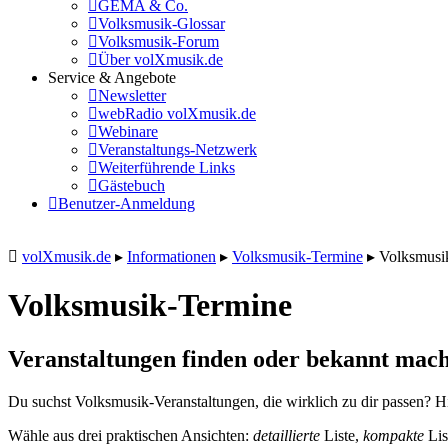
GEMA & Co.
Volksmusik-Glossar
Volksmusik-Forum
Über volXmusik.de
Service & Angebote
Newsletter
webRadio volXmusik.de
Webinare
Veranstaltungs-Netzwerk
Weiterführende Links
Gästebuch
Benutzer-Anmeldung
volXmusik.de
▸
Informationen
▸
Volksmusik-Termine
▸
Volksmusi
Volksmusik-Termine
Veranstaltungen finden oder bekannt mach
Du suchst Volksmusik-Veranstaltungen, die wirklich zu dir passen? Hi
Wähle aus drei praktischen Ansichten:
detaillierte
Liste,
kompakte
Lis