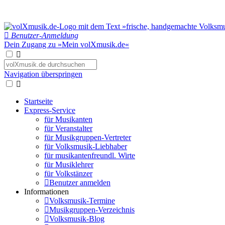
Benutzer-Anmeldung
Dein Zugang zu »Mein volXmusik.de«
Navigation überspringen
Startseite
Express-Service
für Musikanten
für Veranstalter
für Musikgruppen-Vertreter
für Volksmusik-Liebhaber
für musikantenfreundl. Wirte
für Musiklehrer
für Volkstänzer
Benutzer anmelden
Informationen
Volksmusik-Termine
Musikgruppen-Verzeichnis
Volksmusik-Blog