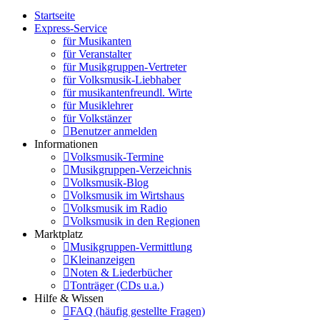
Startseite
Express-Service
für Musikanten
für Veranstalter
für Musikgruppen-Vertreter
für Volksmusik-Liebhaber
für musikantenfreundl. Wirte
für Musiklehrer
für Volkstänzer
Benutzer anmelden
Informationen
Volksmusik-Termine
Musikgruppen-Verzeichnis
Volksmusik-Blog
Volksmusik im Wirtshaus
Volksmusik im Radio
Volksmusik in den Regionen
Marktplatz
Musikgruppen-Vermittlung
Kleinanzeigen
Noten & Liederbücher
Tonträger (CDs u.a.)
Hilfe & Wissen
FAQ (häufig gestellte Fragen)