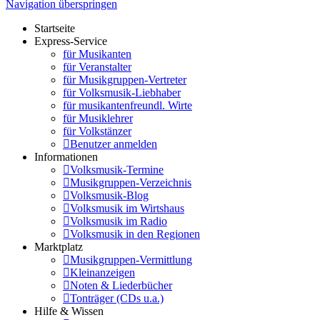
Navigation überspringen
Startseite
Express-Service
für Musikanten
für Veranstalter
für Musikgruppen-Vertreter
für Volksmusik-Liebhaber
für musikantenfreundl. Wirte
für Musiklehrer
für Volkstänzer
Benutzer anmelden
Informationen
Volksmusik-Termine
Musikgruppen-Verzeichnis
Volksmusik-Blog
Volksmusik im Wirtshaus
Volksmusik im Radio
Volksmusik in den Regionen
Marktplatz
Musikgruppen-Vermittlung
Kleinanzeigen
Noten & Liederbücher
Tonträger (CDs u.a.)
Hilfe & Wissen