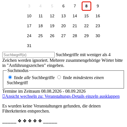
3
4
5
6
7
8
9
10
11
12
13
14
15
16
17
18
19
20
21
22
23
24
25
26
27
28
29
30
31
Suchbegriffe mit weniger als 4
Zeichen werden ignoriert. Mehrere zusammengehörige Wörter bitte
in "Anführungszeichen" eingeben.
Suchmodus
finde
alle
Suchbegriffe
finde
mindestens einen
Suchbegriff
Termine im Zeitraum 08.08.2026 - 08.09.2026
Ansicht wechseln zu: Veranstaltungs-Details einzeln ausklappen
Es wurden keine Veranstaltungen gefunden, die deinen
Filterkriterien entsprechen.
⎯⎯⎯⎯⎯ ❖ ❖ ❖ ❖ ❖ ⎯⎯⎯⎯⎯