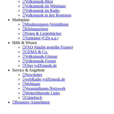
Volksmusik-Blog
Volksmusik im Wirtshaus
Volksmusik im Radio
Volksmusik in den Regionen
Marktplatz
Musikgruppen-Vermittlung
Kleinanzeigen
Noten & Liederbücher
Tonträger (CDs u.a.)
Hilfe & Wissen
FAQ (häufig gestellte Fragen)
GEMA & Co.
Volksmusik-Glossar
Volksmusik-Forum
Über volXmusik.de
Service & Angebote
Newsletter
webRadio volXmusik.de
Webinare
Veranstaltungs-Netzwerk
Weiterführende Links
Gästebuch
Benutzer-Anmeldung