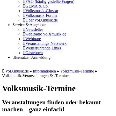
FAQ (häufig gestellte Fragen)
GEMA & Co.
Volksmusik-Glossar
Volksmusik-Forum
Über volXmusik.de
Service & Angebote
Newsletter
webRadio volXmusik.de
Webinare
Veranstaltungs-Netzwerk
Weiterführende Links
Gästebuch
Benutzer-Anmeldung
volXmusik.de
▸
Informationen
▸
Volksmusik-Termine
▸
Volksmusik-Veranstaltungen & -Termine
Volksmusik-Termine
Veranstaltungen finden oder bekannt
machen – ganz einfach!