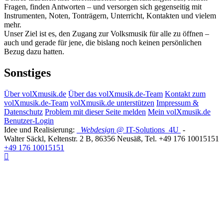
Fragen, finden Antworten – und versorgen sich gegenseitig mit
Instrumenten, Noten, Tonträgern, Unterricht, Kontakten und vielem
mehr.
Unser Ziel ist es, den Zugang zur Volksmusik für alle zu öffnen –
auch und gerade für jene, die bislang noch keinen persönlichen
Bezug dazu hatten.
Sonstiges
Über volXmusik.de
Über das volXmusik.de-Team
Kontakt zum
volXmusik.de-Team
volXmusik.de unterstützen
Impressum &
Datenschutz
Problem mit dieser Seite melden
Mein volXmusik.de
Benutzer-Login
Idee und Realisierung:
Webdesign
@ IT-Solutions
4U
-
Walter Säckl
,
Keltenstr. 2 B
,
86356
Neusäß
, Tel.
+49 176 10015151
+49 176 10015151