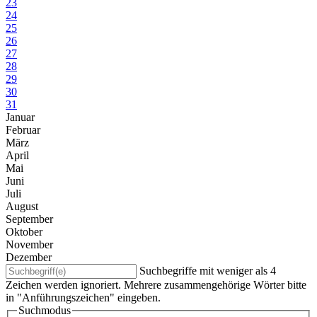
23
24
25
26
27
28
29
30
31
Januar
Februar
März
April
Mai
Juni
Juli
August
September
Oktober
November
Dezember
Suchbegriffe mit weniger als 4
Zeichen werden ignoriert. Mehrere zusammengehörige Wörter bitte
in "Anführungszeichen" eingeben.
Suchmodus