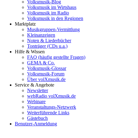
Volksmusik-Blog
Volksmusik im Wirtshaus
Volksmusik im Radio
Volksmusik in den Regionen
Marktplatz
Musikgruppen-Vermittlung
Kleinanzeigen
Noten & Liederbücher
Tonträger (CDs u.a.)
Hilfe & Wissen
FAQ (häufig gestellte Fragen)
GEMA & Co.
Volksmusik-Glossar
Volksmusik-Forum
Über volXmusik.de
Service & Angebote
Newsletter
webRadio volXmusik.de
Webinare
Veranstaltungs-Netzwerk
Weiterführende Links
Gästebuch
Benutzer-Anmeldung