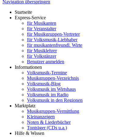
Navigation überspringen
Startseite
Express-Service
für Musikanten
für Veranstalter
für Musikgruppen-Vertreter
für Volksmusik-Liebhaber
für musikantenfreundl. Wirte
für Musiklehrer
für Volkstänzer
Benutzer anmelden
Informationen
Volksmusik-Termine
Musikgruppen-Verzeichnis
Volksmusik-Blog
Volksmusik im Wirtshaus
Volksmusik im Radio
Volksmusik in den Regionen
Marktplatz
Musikgruppen-Vermittlung
Kleinanzeigen
Noten & Liederbücher
Tonträger (CDs u.a.)
Hilfe & Wissen