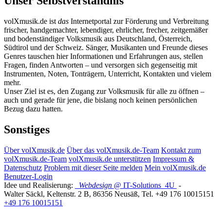
Unser Selbstverständnis
volXmusik.de ist
das
Internetportal zur Förderung und Verbreitung
frischer, handgemachter, lebendiger, ehrlicher, frecher, zeitgemäßer
und bodenständiger Volksmusik aus Deutschland, Österreich,
Südtirol und der Schweiz. Sänger, Musikanten und Freunde dieses
Genres tauschen hier Informationen und Erfahrungen aus, stellen
Fragen, finden Antworten – und versorgen sich gegenseitig mit
Instrumenten, Noten, Tonträgern, Unterricht, Kontakten und vielem
mehr.
Unser Ziel ist es, den Zugang zur Volksmusik für alle zu öffnen –
auch und gerade für jene, die bislang noch keinen persönlichen
Bezug dazu hatten.
Sonstiges
Über volXmusik.de
Über das volXmusik.de-Team
Kontakt zum
volXmusik.de-Team
volXmusik.de unterstützen
Impressum &
Datenschutz
Problem mit dieser Seite melden
Mein volXmusik.de
Benutzer-Login
Idee und Realisierung:
Webdesign
@ IT-Solutions
4U
-
Walter Säckl
,
Keltenstr. 2 B
,
86356
Neusäß
, Tel.
+49 176 10015151
+49 176 10015151