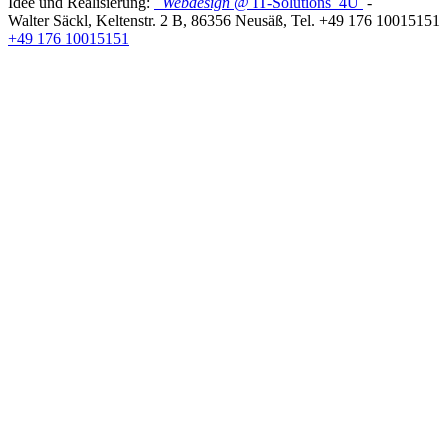
Idee und Realisierung:
Webdesign
@ IT-Solutions
4U
-
Walter Säckl
,
Keltenstr. 2 B
,
86356
Neusäß
, Tel.
+49 176 10015151
+49 176 10015151