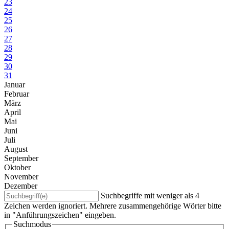
23
24
25
26
27
28
29
30
31
Januar
Februar
März
April
Mai
Juni
Juli
August
September
Oktober
November
Dezember
Suchbegriffe mit weniger als 4
Zeichen werden ignoriert. Mehrere zusammengehörige Wörter bitte
in "Anführungszeichen" eingeben.
Suchmodus