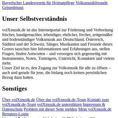
Bayerischer Landesverein für Heimatpflege
Volksmusikfreunde
Geisenbrunn
Unser Selbstverständnis
volXmusik.de ist
das
Internetportal zur Förderung und Verbreitung
frischer, handgemachter, lebendiger, ehrlicher, frecher, zeitgemäßer
und bodenständiger Volksmusik aus Deutschland, Österreich,
Südtirol und der Schweiz. Sänger, Musikanten und Freunde dieses
Genres tauschen hier Informationen und Erfahrungen aus, stellen
Fragen, finden Antworten – und versorgen sich gegenseitig mit
Instrumenten, Noten, Tonträgern, Unterricht, Kontakten und vielem
mehr.
Unser Ziel ist es, den Zugang zur Volksmusik für alle zu öffnen –
auch und gerade für jene, die bislang noch keinen persönlichen
Bezug dazu hatten.
Sonstiges
Über volXmusik.de
Über das volXmusik.de-Team
Kontakt zum
volXmusik.de-Team
volXmusik.de unterstützen
Impressum &
Datenschutz
Problem mit dieser Seite melden
Mein volXmusik.de
Benutzer-Login