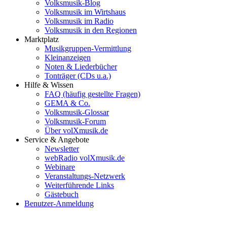
Volksmusik-Blog
Volksmusik im Wirtshaus
Volksmusik im Radio
Volksmusik in den Regionen
Marktplatz
Musikgruppen-Vermittlung
Kleinanzeigen
Noten & Liederbücher
Tonträger (CDs u.a.)
Hilfe & Wissen
FAQ (häufig gestellte Fragen)
GEMA & Co.
Volksmusik-Glossar
Volksmusik-Forum
Über volXmusik.de
Service & Angebote
Newsletter
webRadio volXmusik.de
Webinare
Veranstaltungs-Netzwerk
Weiterführende Links
Gästebuch
Benutzer-Anmeldung