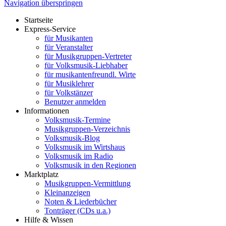
Navigation überspringen
Startseite
Express-Service
für Musikanten
für Veranstalter
für Musikgruppen-Vertreter
für Volksmusik-Liebhaber
für musikantenfreundl. Wirte
für Musiklehrer
für Volkstänzer
Benutzer anmelden
Informationen
Volksmusik-Termine
Musikgruppen-Verzeichnis
Volksmusik-Blog
Volksmusik im Wirtshaus
Volksmusik im Radio
Volksmusik in den Regionen
Marktplatz
Musikgruppen-Vermittlung
Kleinanzeigen
Noten & Liederbücher
Tonträger (CDs u.a.)
Hilfe & Wissen