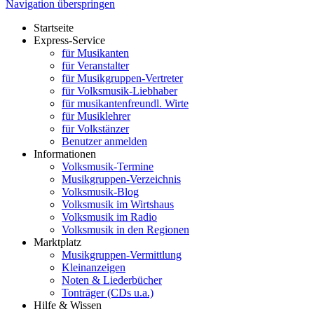
Navigation überspringen
Startseite
Express-Service
für Musikanten
für Veranstalter
für Musikgruppen-Vertreter
für Volksmusik-Liebhaber
für musikantenfreundl. Wirte
für Musiklehrer
für Volkstänzer
Benutzer anmelden
Informationen
Volksmusik-Termine
Musikgruppen-Verzeichnis
Volksmusik-Blog
Volksmusik im Wirtshaus
Volksmusik im Radio
Volksmusik in den Regionen
Marktplatz
Musikgruppen-Vermittlung
Kleinanzeigen
Noten & Liederbücher
Tonträger (CDs u.a.)
Hilfe & Wissen