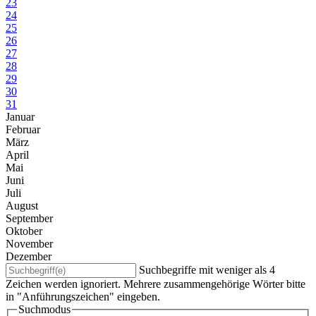
23
24
25
26
27
28
29
30
31
Januar
Februar
März
April
Mai
Juni
Juli
August
September
Oktober
November
Dezember
Suchbegriffe mit weniger als 4
Zeichen werden ignoriert. Mehrere zusammengehörige Wörter bitte
in "Anführungszeichen" eingeben.
Suchmodus