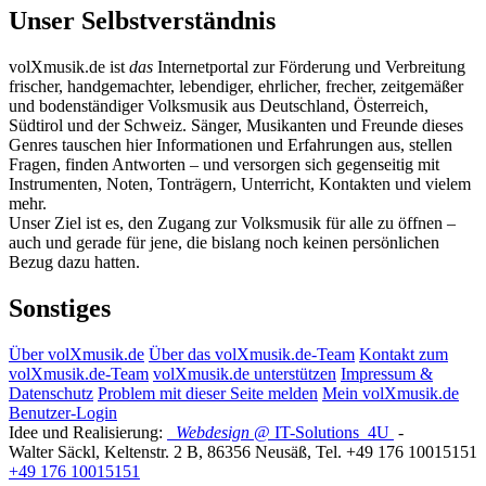
Unser Selbstverständnis
volXmusik.de ist
das
Internetportal zur Förderung und Verbreitung
frischer, handgemachter, lebendiger, ehrlicher, frecher, zeitgemäßer
und bodenständiger Volksmusik aus Deutschland, Österreich,
Südtirol und der Schweiz. Sänger, Musikanten und Freunde dieses
Genres tauschen hier Informationen und Erfahrungen aus, stellen
Fragen, finden Antworten – und versorgen sich gegenseitig mit
Instrumenten, Noten, Tonträgern, Unterricht, Kontakten und vielem
mehr.
Unser Ziel ist es, den Zugang zur Volksmusik für alle zu öffnen –
auch und gerade für jene, die bislang noch keinen persönlichen
Bezug dazu hatten.
Sonstiges
Über volXmusik.de
Über das volXmusik.de-Team
Kontakt zum
volXmusik.de-Team
volXmusik.de unterstützen
Impressum &
Datenschutz
Problem mit dieser Seite melden
Mein volXmusik.de
Benutzer-Login
Idee und Realisierung:
Webdesign
@ IT-Solutions
4U
-
Walter Säckl
,
Keltenstr. 2 B
,
86356
Neusäß
, Tel.
+49 176 10015151
+49 176 10015151