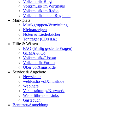
Volksmusik-Blog
Volksmusik im Wirtshaus
Volksmusik im Radio
Volksmusik in den Regionen
Marktplatz
Musikgruppen-Vermittlung
Kleinanzeigen
Noten & Liederbücher
Tonträger (CDs u.a.)
Hilfe & Wissen
FAQ (häufig gestellte Fragen)
GEMA & Co.
Volksmusik-Glossar
Volksmusik-Forum
Über volXmusik.de
Service & Angebote
Newsletter
webRadio volXmusik.de
Webinare
Veranstaltungs-Netzwerk
Weiterführende Links
Gästebuch
Benutzer-Anmeldung