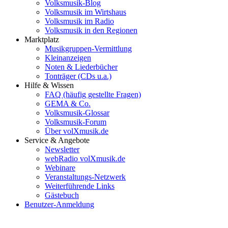
Volksmusik-Blog
Volksmusik im Wirtshaus
Volksmusik im Radio
Volksmusik in den Regionen
Marktplatz
Musikgruppen-Vermittlung
Kleinanzeigen
Noten & Liederbücher
Tonträger (CDs u.a.)
Hilfe & Wissen
FAQ (häufig gestellte Fragen)
GEMA & Co.
Volksmusik-Glossar
Volksmusik-Forum
Über volXmusik.de
Service & Angebote
Newsletter
webRadio volXmusik.de
Webinare
Veranstaltungs-Netzwerk
Weiterführende Links
Gästebuch
Benutzer-Anmeldung