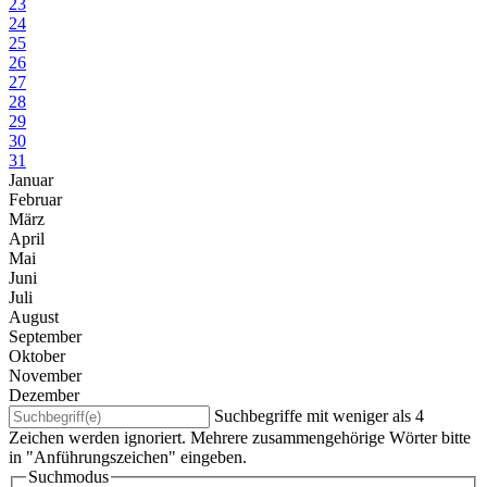
23
24
25
26
27
28
29
30
31
Januar
Februar
März
April
Mai
Juni
Juli
August
September
Oktober
November
Dezember
Suchbegriffe mit weniger als 4
Zeichen werden ignoriert. Mehrere zusammengehörige Wörter bitte
in "Anführungszeichen" eingeben.
Suchmodus