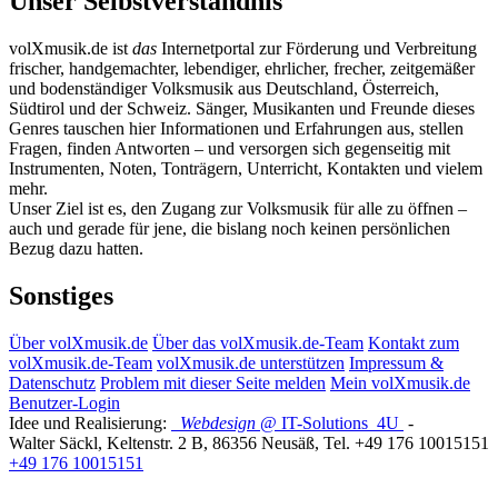
Unser Selbstverständnis
volXmusik.de ist
das
Internetportal zur Förderung und Verbreitung
frischer, handgemachter, lebendiger, ehrlicher, frecher, zeitgemäßer
und bodenständiger Volksmusik aus Deutschland, Österreich,
Südtirol und der Schweiz. Sänger, Musikanten und Freunde dieses
Genres tauschen hier Informationen und Erfahrungen aus, stellen
Fragen, finden Antworten – und versorgen sich gegenseitig mit
Instrumenten, Noten, Tonträgern, Unterricht, Kontakten und vielem
mehr.
Unser Ziel ist es, den Zugang zur Volksmusik für alle zu öffnen –
auch und gerade für jene, die bislang noch keinen persönlichen
Bezug dazu hatten.
Sonstiges
Über volXmusik.de
Über das volXmusik.de-Team
Kontakt zum
volXmusik.de-Team
volXmusik.de unterstützen
Impressum &
Datenschutz
Problem mit dieser Seite melden
Mein volXmusik.de
Benutzer-Login
Idee und Realisierung:
Webdesign
@ IT-Solutions
4U
-
Walter Säckl
,
Keltenstr. 2 B
,
86356
Neusäß
, Tel.
+49 176 10015151
+49 176 10015151