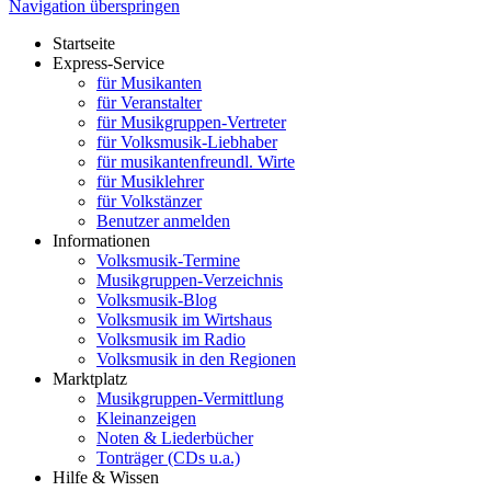
Navigation überspringen
Startseite
Express-Service
für Musikanten
für Veranstalter
für Musikgruppen-Vertreter
für Volksmusik-Liebhaber
für musikantenfreundl. Wirte
für Musiklehrer
für Volkstänzer
Benutzer anmelden
Informationen
Volksmusik-Termine
Musikgruppen-Verzeichnis
Volksmusik-Blog
Volksmusik im Wirtshaus
Volksmusik im Radio
Volksmusik in den Regionen
Marktplatz
Musikgruppen-Vermittlung
Kleinanzeigen
Noten & Liederbücher
Tonträger (CDs u.a.)
Hilfe & Wissen