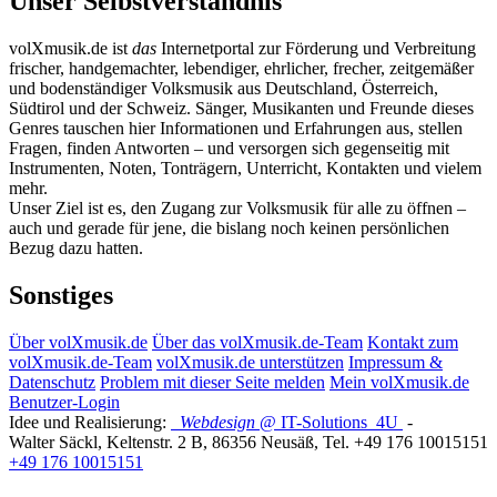
Unser Selbstverständnis
volXmusik.de ist
das
Internetportal zur Förderung und Verbreitung
frischer, handgemachter, lebendiger, ehrlicher, frecher, zeitgemäßer
und bodenständiger Volksmusik aus Deutschland, Österreich,
Südtirol und der Schweiz. Sänger, Musikanten und Freunde dieses
Genres tauschen hier Informationen und Erfahrungen aus, stellen
Fragen, finden Antworten – und versorgen sich gegenseitig mit
Instrumenten, Noten, Tonträgern, Unterricht, Kontakten und vielem
mehr.
Unser Ziel ist es, den Zugang zur Volksmusik für alle zu öffnen –
auch und gerade für jene, die bislang noch keinen persönlichen
Bezug dazu hatten.
Sonstiges
Über volXmusik.de
Über das volXmusik.de-Team
Kontakt zum
volXmusik.de-Team
volXmusik.de unterstützen
Impressum &
Datenschutz
Problem mit dieser Seite melden
Mein volXmusik.de
Benutzer-Login
Idee und Realisierung:
Webdesign
@ IT-Solutions
4U
-
Walter Säckl
,
Keltenstr. 2 B
,
86356
Neusäß
, Tel.
+49 176 10015151
+49 176 10015151