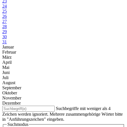
23
24
25
26
27
28
29
30
31
Januar
Februar
März
April
Mai
Juni
Juli
August
September
Oktober
November
Dezember
Suchbegriffe mit weniger als 4
Zeichen werden ignoriert. Mehrere zusammengehörige Wörter bitte
in "Anführungszeichen" eingeben.
Suchmodus