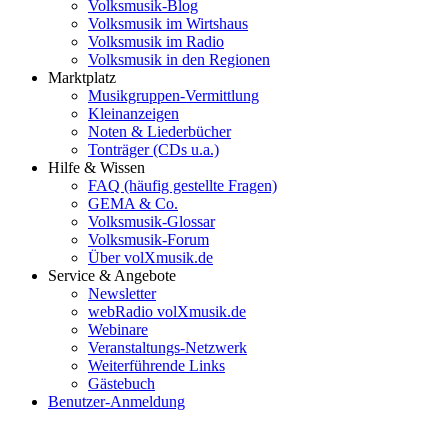
Volksmusik-Blog
Volksmusik im Wirtshaus
Volksmusik im Radio
Volksmusik in den Regionen
Marktplatz
Musikgruppen-Vermittlung
Kleinanzeigen
Noten & Liederbücher
Tonträger (CDs u.a.)
Hilfe & Wissen
FAQ (häufig gestellte Fragen)
GEMA & Co.
Volksmusik-Glossar
Volksmusik-Forum
Über volXmusik.de
Service & Angebote
Newsletter
webRadio volXmusik.de
Webinare
Veranstaltungs-Netzwerk
Weiterführende Links
Gästebuch
Benutzer-Anmeldung