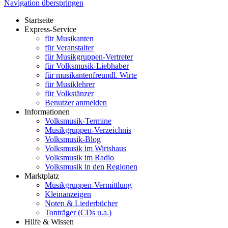
Navigation überspringen
Startseite
Express-Service
für Musikanten
für Veranstalter
für Musikgruppen-Vertreter
für Volksmusik-Liebhaber
für musikantenfreundl. Wirte
für Musiklehrer
für Volkstänzer
Benutzer anmelden
Informationen
Volksmusik-Termine
Musikgruppen-Verzeichnis
Volksmusik-Blog
Volksmusik im Wirtshaus
Volksmusik im Radio
Volksmusik in den Regionen
Marktplatz
Musikgruppen-Vermittlung
Kleinanzeigen
Noten & Liederbücher
Tonträger (CDs u.a.)
Hilfe & Wissen