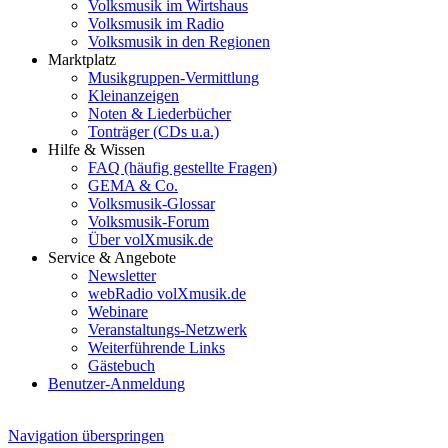
Volksmusik im Wirtshaus
Volksmusik im Radio
Volksmusik in den Regionen
Marktplatz
Musikgruppen-Vermittlung
Kleinanzeigen
Noten & Liederbücher
Tonträger (CDs u.a.)
Hilfe & Wissen
FAQ (häufig gestellte Fragen)
GEMA & Co.
Volksmusik-Glossar
Volksmusik-Forum
Über volXmusik.de
Service & Angebote
Newsletter
webRadio volXmusik.de
Webinare
Veranstaltungs-Netzwerk
Weiterführende Links
Gästebuch
Benutzer-Anmeldung
Navigation überspringen