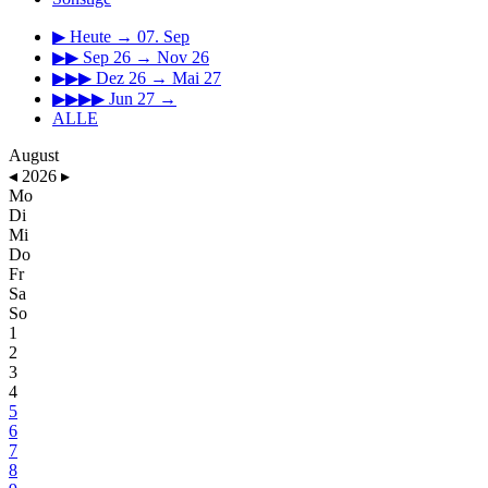
▶
Heute → 07. Sep
▶▶
Sep 26 → Nov 26
▶▶▶
Dez 26 → Mai 27
▶▶▶▶
Jun 27 →
ALLE
August
◂
2026
▸
Mo
Di
Mi
Do
Fr
Sa
So
1
2
3
4
5
6
7
8