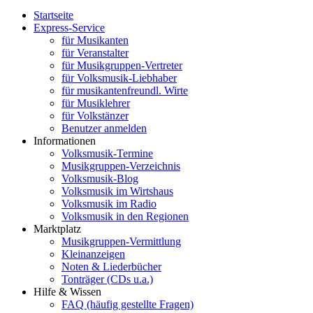
Startseite
Express-Service
für Musikanten
für Veranstalter
für Musikgruppen-Vertreter
für Volksmusik-Liebhaber
für musikantenfreundl. Wirte
für Musiklehrer
für Volkstänzer
Benutzer anmelden
Informationen
Volksmusik-Termine
Musikgruppen-Verzeichnis
Volksmusik-Blog
Volksmusik im Wirtshaus
Volksmusik im Radio
Volksmusik in den Regionen
Marktplatz
Musikgruppen-Vermittlung
Kleinanzeigen
Noten & Liederbücher
Tonträger (CDs u.a.)
Hilfe & Wissen
FAQ (häufig gestellte Fragen)