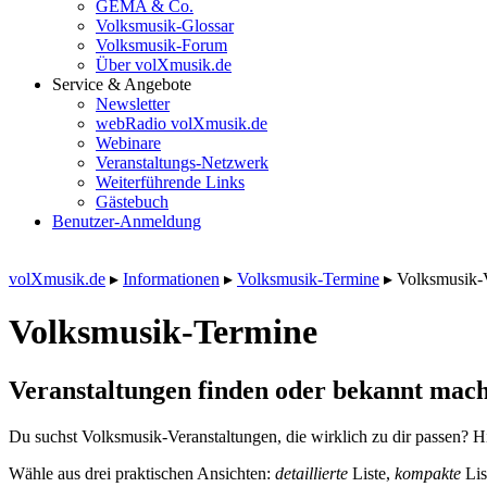
GEMA & Co.
Volksmusik-Glossar
Volksmusik-Forum
Über volXmusik.de
Service & Angebote
Newsletter
webRadio volXmusik.de
Webinare
Veranstaltungs-Netzwerk
Weiterführende Links
Gästebuch
Benutzer-Anmeldung
volXmusik.de
▸
Informationen
▸
Volksmusik-Termine
▸
Volksmusik-
Volksmusik-Termine
Veranstaltungen finden oder bekannt mach
Du suchst Volksmusik-Veranstaltungen, die wirklich zu dir passen? Hi
Wähle aus drei praktischen Ansichten:
detaillierte
Liste,
kompakte
Lis