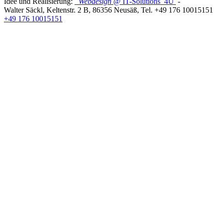
Idee und Realisierung:
Webdesign
@ IT-Solutions
4U
-
Walter Säckl
,
Keltenstr. 2 B
,
86356
Neusäß
, Tel.
+49 176 10015151
+49 176 10015151