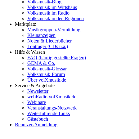
Volksmusik-Blog
Volksmusik im Wirtshaus
Volksmusik im Radio
Volksmusik in den Regionen
Marktplatz
Musikgruppen-Vermittlung
Kleinanzeigen
Noten & Liederbücher
Tonträger (CDs u.a.)
Hilfe & Wissen
FAQ (häufig gestellte Fragen)
GEMA & Co.
Volksmusik-Glossar
Volksmusik-Forum
Über volXmusik.de
Service & Angebote
Newsletter
webRadio volXmusik.de
Webinare
Veranstaltungs-Netzwerk
Weiterführende Links
Gästebuch
Benutzer-Anmeldung