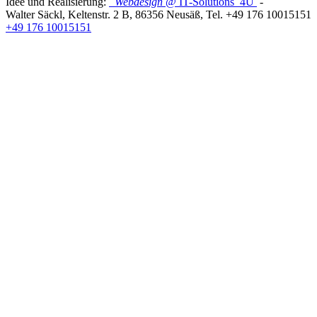
Idee und Realisierung:
Webdesign
@ IT-Solutions
4U
-
Walter Säckl
,
Keltenstr. 2 B
,
86356
Neusäß
, Tel.
+49 176 10015151
+49 176 10015151