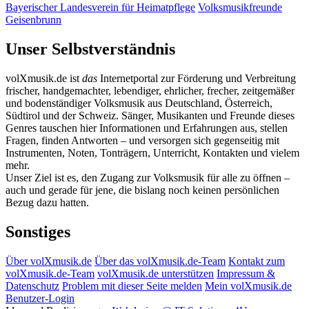
Bayerischer Landesverein für Heimatpflege
Volksmusikfreunde
Geisenbrunn
Unser Selbstverständnis
volXmusik.de ist
das
Internetportal zur Förderung und Verbreitung
frischer, handgemachter, lebendiger, ehrlicher, frecher, zeitgemäßer
und bodenständiger Volksmusik aus Deutschland, Österreich,
Südtirol und der Schweiz. Sänger, Musikanten und Freunde dieses
Genres tauschen hier Informationen und Erfahrungen aus, stellen
Fragen, finden Antworten – und versorgen sich gegenseitig mit
Instrumenten, Noten, Tonträgern, Unterricht, Kontakten und vielem
mehr.
Unser Ziel ist es, den Zugang zur Volksmusik für alle zu öffnen –
auch und gerade für jene, die bislang noch keinen persönlichen
Bezug dazu hatten.
Sonstiges
Über volXmusik.de
Über das volXmusik.de-Team
Kontakt zum
volXmusik.de-Team
volXmusik.de unterstützen
Impressum &
Datenschutz
Problem mit dieser Seite melden
Mein volXmusik.de
Benutzer-Login