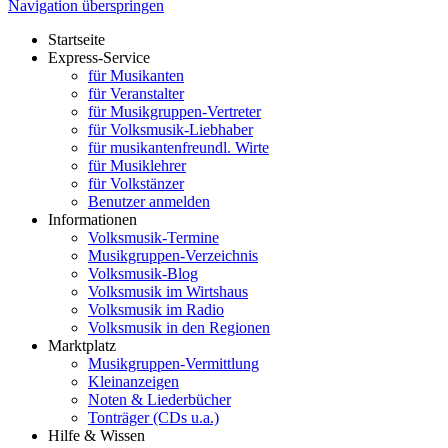
Navigation überspringen
Startseite
Express-Service
für Musikanten
für Veranstalter
für Musikgruppen-Vertreter
für Volksmusik-Liebhaber
für musikantenfreundl. Wirte
für Musiklehrer
für Volkstänzer
Benutzer anmelden
Informationen
Volksmusik-Termine
Musikgruppen-Verzeichnis
Volksmusik-Blog
Volksmusik im Wirtshaus
Volksmusik im Radio
Volksmusik in den Regionen
Marktplatz
Musikgruppen-Vermittlung
Kleinanzeigen
Noten & Liederbücher
Tonträger (CDs u.a.)
Hilfe & Wissen