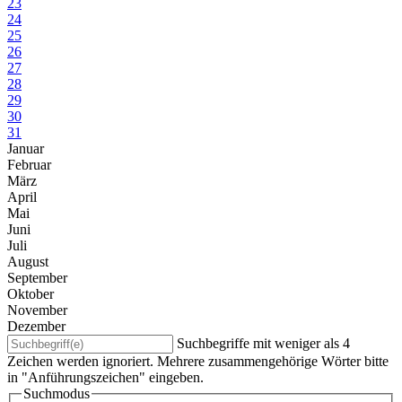
23
24
25
26
27
28
29
30
31
Januar
Februar
März
April
Mai
Juni
Juli
August
September
Oktober
November
Dezember
Suchbegriffe mit weniger als 4
Zeichen werden ignoriert. Mehrere zusammengehörige Wörter bitte
in "Anführungszeichen" eingeben.
Suchmodus