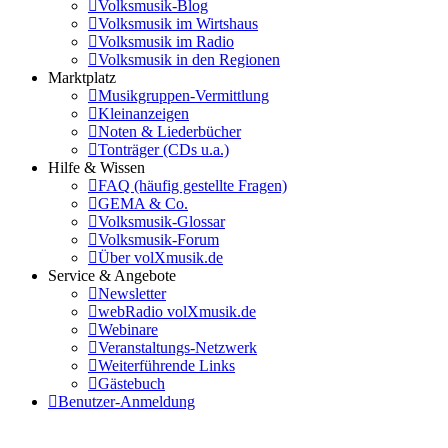
Volksmusik-Blog
Volksmusik im Wirtshaus
Volksmusik im Radio
Volksmusik in den Regionen
Marktplatz
Musikgruppen-Vermittlung
Kleinanzeigen
Noten & Liederbücher
Tonträger (CDs u.a.)
Hilfe & Wissen
FAQ (häufig gestellte Fragen)
GEMA & Co.
Volksmusik-Glossar
Volksmusik-Forum
Über volXmusik.de
Service & Angebote
Newsletter
webRadio volXmusik.de
Webinare
Veranstaltungs-Netzwerk
Weiterführende Links
Gästebuch
Benutzer-Anmeldung