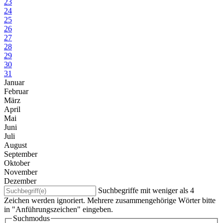
23
24
25
26
27
28
29
30
31
Januar
Februar
März
April
Mai
Juni
Juli
August
September
Oktober
November
Dezember
Suchbegriffe mit weniger als 4
Zeichen werden ignoriert. Mehrere zusammengehörige Wörter bitte
in "Anführungszeichen" eingeben.
Suchmodus