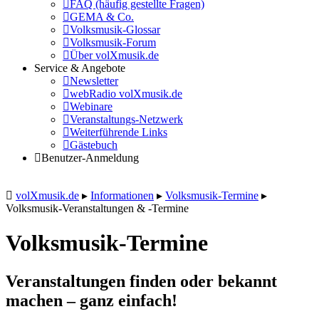
FAQ (häufig gestellte Fragen)
GEMA & Co.
Volksmusik-Glossar
Volksmusik-Forum
Über volXmusik.de
Service & Angebote
Newsletter
webRadio volXmusik.de
Webinare
Veranstaltungs-Netzwerk
Weiterführende Links
Gästebuch
Benutzer-Anmeldung
volXmusik.de
▸
Informationen
▸
Volksmusik-Termine
▸
Volksmusik-Veranstaltungen & -Termine
Volksmusik-Termine
Veranstaltungen finden oder bekannt
machen – ganz einfach!