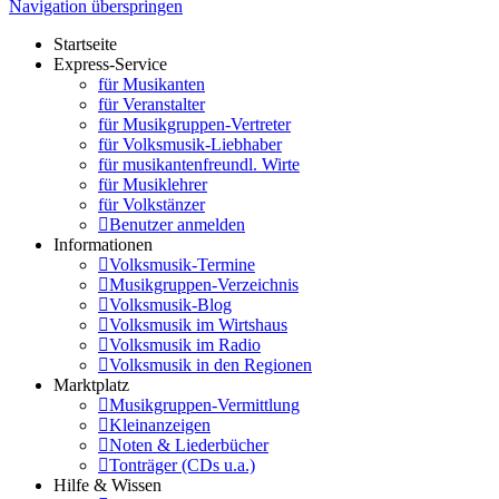
Navigation überspringen
Startseite
Express-Service
für Musikanten
für Veranstalter
für Musikgruppen-Vertreter
für Volksmusik-Liebhaber
für musikantenfreundl. Wirte
für Musiklehrer
für Volkstänzer
Benutzer anmelden
Informationen
Volksmusik-Termine
Musikgruppen-Verzeichnis
Volksmusik-Blog
Volksmusik im Wirtshaus
Volksmusik im Radio
Volksmusik in den Regionen
Marktplatz
Musikgruppen-Vermittlung
Kleinanzeigen
Noten & Liederbücher
Tonträger (CDs u.a.)
Hilfe & Wissen