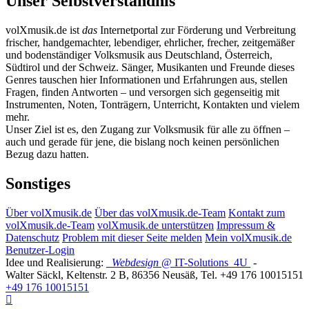
Unser Selbstverständnis
volXmusik.de ist
das
Internetportal zur Förderung und Verbreitung
frischer, handgemachter, lebendiger, ehrlicher, frecher, zeitgemäßer
und bodenständiger Volksmusik aus Deutschland, Österreich,
Südtirol und der Schweiz. Sänger, Musikanten und Freunde dieses
Genres tauschen hier Informationen und Erfahrungen aus, stellen
Fragen, finden Antworten – und versorgen sich gegenseitig mit
Instrumenten, Noten, Tonträgern, Unterricht, Kontakten und vielem
mehr.
Unser Ziel ist es, den Zugang zur Volksmusik für alle zu öffnen –
auch und gerade für jene, die bislang noch keinen persönlichen
Bezug dazu hatten.
Sonstiges
Über volXmusik.de
Über das volXmusik.de-Team
Kontakt zum
volXmusik.de-Team
volXmusik.de unterstützen
Impressum &
Datenschutz
Problem mit dieser Seite melden
Mein volXmusik.de
Benutzer-Login
Idee und Realisierung:
Webdesign
@ IT-Solutions
4U
-
Walter Säckl
,
Keltenstr. 2 B
,
86356
Neusäß
, Tel.
+49 176 10015151
+49 176 10015151