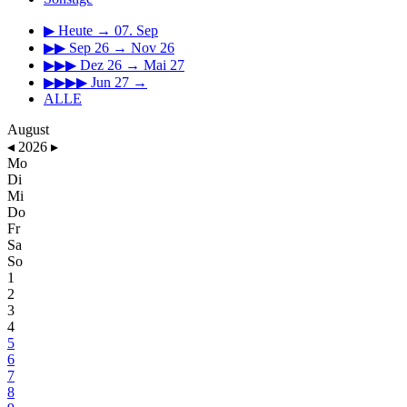
▶
Heute → 07. Sep
▶▶
Sep 26 → Nov 26
▶▶▶
Dez 26 → Mai 27
▶▶▶▶
Jun 27 →
ALLE
August
◂
2026
▸
Mo
Di
Mi
Do
Fr
Sa
So
1
2
3
4
5
6
7
8