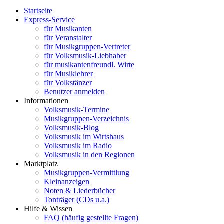
Startseite
Express-Service
für Musikanten
für Veranstalter
für Musikgruppen-Vertreter
für Volksmusik-Liebhaber
für musikantenfreundl. Wirte
für Musiklehrer
für Volkstänzer
Benutzer anmelden
Informationen
Volksmusik-Termine
Musikgruppen-Verzeichnis
Volksmusik-Blog
Volksmusik im Wirtshaus
Volksmusik im Radio
Volksmusik in den Regionen
Marktplatz
Musikgruppen-Vermittlung
Kleinanzeigen
Noten & Liederbücher
Tonträger (CDs u.a.)
Hilfe & Wissen
FAQ (häufig gestellte Fragen)