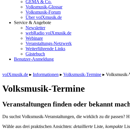
GEMA & Co.
Volksmusik-Glossar
Volksmusik-Forum
Über volXmusik.de
Service & Angebote
Newsletter
webRadio volXmusik.de
Webinare
Veranstaltungs-Netzwerk
Weiterführende Links
Gästebuch
Benutzer-Anmeldung
volXmusik.de
▸
Informationen
▸
Volksmusik-Termine
▸
Volksmusik-
Volksmusik-Termine
Veranstaltungen finden oder bekannt mach
Du suchst Volksmusik-Veranstaltungen, die wirklich zu dir passen? Hi
Wähle aus drei praktischen Ansichten:
detaillierte
Liste,
kompakte
Lis