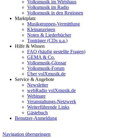
Volksmusik im Wirtshaus
Volksmusik im Radio
Volksmusik in den Regionen
Marktplatz
Musikgruppen-Vermittlung
Kleinanzeigen
Noten & Liederbücher
Tonträger (CDs u.a.)
Hilfe & Wissen
FAQ (häufig gestellte Fragen)
GEMA & Co.
Volksmusik-Glossar
Volksmusik-Forum
Über volXmusik.de
Service & Angebote
Newsletter
webRadio volXmusik.de
Webinare
Veranstaltungs-Netzwerk
Weiterführende Links
Gästebuch
Benutzer-Anmeldung
Navigation überspringen