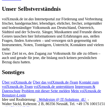
Unser Selbstverständnis
volXmusik.de ist
das
Internetportal zur Förderung und Verbreitung
frischer, handgemachter, lebendiger, ehrlicher, frecher, zeitgemäßer
und bodenständiger Volksmusik aus Deutschland, Österreich,
Südtirol und der Schweiz. Sänger, Musikanten und Freunde dieses
Genres tauschen hier Informationen und Erfahrungen aus, stellen
Fragen, finden Antworten – und versorgen sich gegenseitig mit
Instrumenten, Noten, Tonträgern, Unterricht, Kontakten und vielem
mehr.
Unser Ziel ist es, den Zugang zur Volksmusik für alle zu öffnen –
auch und gerade für jene, die bislang noch keinen persönlichen
Bezug dazu hatten.
Sonstiges
Über volXmusik.de
Über das volXmusik.de-Team
Kontakt zum
volXmusik.de-Team
volXmusik.de unterstützen
Impressum &
Datenschutz
Problem mit dieser Seite melden
Mein volXmusik.de
Benutzer-Login
Idee und Realisierung:
Webdesign
@ IT-Solutions
4U
-
Walter Säckl
,
Keltenstr. 2 B
,
86356
Neusäß
, Tel.
+49 176 10015151