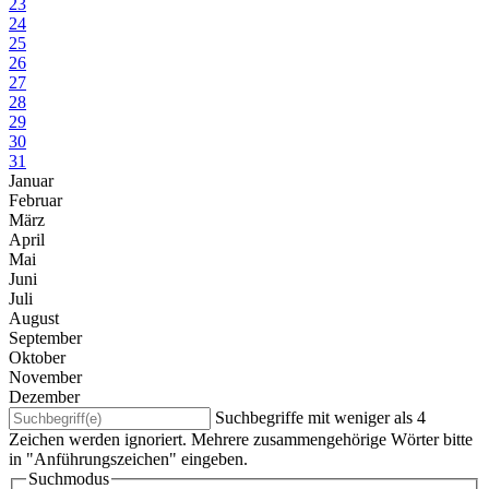
23
24
25
26
27
28
29
30
31
Januar
Februar
März
April
Mai
Juni
Juli
August
September
Oktober
November
Dezember
Suchbegriffe mit weniger als 4
Zeichen werden ignoriert. Mehrere zusammengehörige Wörter bitte
in "Anführungszeichen" eingeben.
Suchmodus