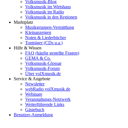
Volksmusik-Blog
Volksmusik im Wirtshaus
Volksmusik im Radio
Volksmusik in den Regionen
Marktplatz
Musikgruppen-Vermittlung
Kleinanzeigen
Noten & Liederbücher
Tonträger (CDs u.a.)
Hilfe & Wissen
FAQ (häufig gestellte Fragen)
GEMA & Co.
Volksmusik-Glossar
Volksmusik-Forum
Über volXmusik.de
Service & Angebote
Newsletter
webRadio volXmusik.de
Webinare
Veranstaltungs-Netzwerk
Weiterführende Links
Gästebuch
Benutzer-Anmeldung