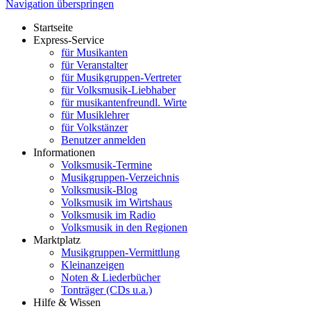
Navigation überspringen
Startseite
Express-Service
für Musikanten
für Veranstalter
für Musikgruppen-Vertreter
für Volksmusik-Liebhaber
für musikantenfreundl. Wirte
für Musiklehrer
für Volkstänzer
Benutzer anmelden
Informationen
Volksmusik-Termine
Musikgruppen-Verzeichnis
Volksmusik-Blog
Volksmusik im Wirtshaus
Volksmusik im Radio
Volksmusik in den Regionen
Marktplatz
Musikgruppen-Vermittlung
Kleinanzeigen
Noten & Liederbücher
Tonträger (CDs u.a.)
Hilfe & Wissen