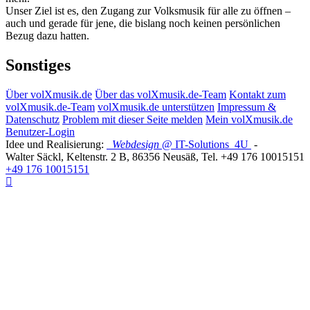
Unser Ziel ist es, den Zugang zur Volksmusik für alle zu öffnen –
auch und gerade für jene, die bislang noch keinen persönlichen
Bezug dazu hatten.
Sonstiges
Über volXmusik.de
Über das volXmusik.de-Team
Kontakt zum
volXmusik.de-Team
volXmusik.de unterstützen
Impressum &
Datenschutz
Problem mit dieser Seite melden
Mein volXmusik.de
Benutzer-Login
Idee und Realisierung:
Webdesign
@ IT-Solutions
4U
-
Walter Säckl
,
Keltenstr. 2 B
,
86356
Neusäß
, Tel.
+49 176 10015151
+49 176 10015151