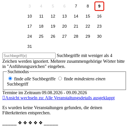
3
4
5
6
7
8
9
10
11
12
13
14
15
16
17
18
19
20
21
22
23
24
25
26
27
28
29
30
31
Suchbegriffe mit weniger als 4
Zeichen werden ignoriert. Mehrere zusammengehörige Wörter bitte
in "Anführungszeichen" eingeben.
Suchmodus
finde
alle
Suchbegriffe
finde
mindestens einen
Suchbegriff
Termine im Zeitraum 09.08.2026 - 09.09.2026
Ansicht wechseln zu: Alle Veranstaltungsdetails ausgeklappt
Es wurden keine Veranstaltungen gefunden, die deinen
Filterkriterien entsprechen.
⎯⎯⎯⎯⎯ ❖ ❖ ❖ ❖ ❖ ⎯⎯⎯⎯⎯