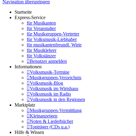
Navigation überspringen
Startseite
Express-Service
für Musikanten
für Veranstalter
für Musikgruppen-Vertreter
für Volksmusik-Liebhaber
für musikantenfreundl. Wirte
für Musiklehrer
für Volkstänzer
Benutzer anmelden
Informationen
Volksmusik-Termine
Musikgruppen-Verzeichnis
Volksmusik-Blog
Volksmusik im Wirtshaus
Volksmusik im Radio
Volksmusik in den Regionen
Marktplatz
Musikgruppen-Vermittlung
Kleinanzeigen
Noten & Liederbücher
Tonträger (CDs u.a.)
Hilfe & Wissen