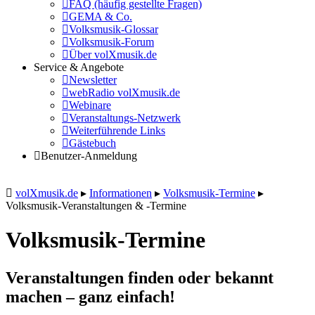
FAQ (häufig gestellte Fragen)
GEMA & Co.
Volksmusik-Glossar
Volksmusik-Forum
Über volXmusik.de
Service & Angebote
Newsletter
webRadio volXmusik.de
Webinare
Veranstaltungs-Netzwerk
Weiterführende Links
Gästebuch
Benutzer-Anmeldung
volXmusik.de
▸
Informationen
▸
Volksmusik-Termine
▸
Volksmusik-Veranstaltungen & -Termine
Volksmusik-Termine
Veranstaltungen finden oder bekannt
machen – ganz einfach!