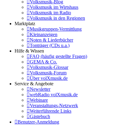
Volksmusik-Blog
Volksmusik im Wirtshaus
Volksmusik im Radio
Volksmusik in den Regionen
Marktplatz
Musikgruppen-Vermittlung
Kleinanzeigen
Noten & Liederbücher
Tonträger (CDs u.a.)
Hilfe & Wissen
FAQ (häufig gestellte Fragen)
GEMA & Co.
Volksmusik-Glossar
Volksmusik-Forum
Über volXmusik.de
Service & Angebote
Newsletter
webRadio volXmusik.de
Webinare
Veranstaltungs-Netzwerk
Weiterführende Links
Gästebuch
Benutzer-Anmeldung