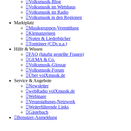
Volksmusik-Blog
Volksmusik im Wirtshaus
Volksmusik im Radio
Volksmusik in den Regionen
Marktplatz
Musikgruppen-Vermittlung
Kleinanzeigen
Noten & Liederbücher
Tonträger (CDs u.a.)
Hilfe & Wissen
FAQ (häufig gestellte Fragen)
GEMA & Co.
Volksmusik-Glossar
Volksmusik-Forum
Über volXmusik.de
Service & Angebote
Newsletter
webRadio volXmusik.de
Webinare
Veranstaltungs-Netzwerk
Weiterführende Links
Gästebuch
Benutzer-Anmeldung