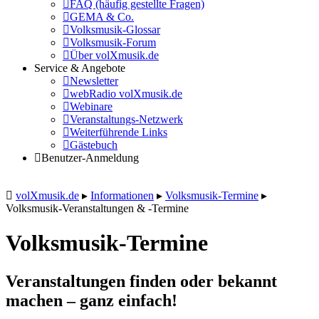
FAQ (häufig gestellte Fragen)
GEMA & Co.
Volksmusik-Glossar
Volksmusik-Forum
Über volXmusik.de
Service & Angebote
Newsletter
webRadio volXmusik.de
Webinare
Veranstaltungs-Netzwerk
Weiterführende Links
Gästebuch
Benutzer-Anmeldung
volXmusik.de
▸
Informationen
▸
Volksmusik-Termine
▸
Volksmusik-Veranstaltungen & -Termine
Volksmusik-Termine
Veranstaltungen finden oder bekannt
machen – ganz einfach!