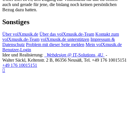
auch und gerade für jene, die bislang noch keinen persönlichen
Bezug dazu hatten.
Sonstiges
Über volXmusik.de
Über das volXmusik.de-Team
Kontakt zum
volXmusik.de-Team
volXmusik.de unterstützen
Impressum &
Datenschutz
Problem mit dieser Seite melden
Mein volXmusik.de
Benutzer-Login
Idee und Realisierung:
Webdesign
@ IT-Solutions
4U
-
Walter Säckl
,
Keltenstr. 2 B
,
86356
Neusäß
, Tel.
+49 176 10015151
+49 176 10015151