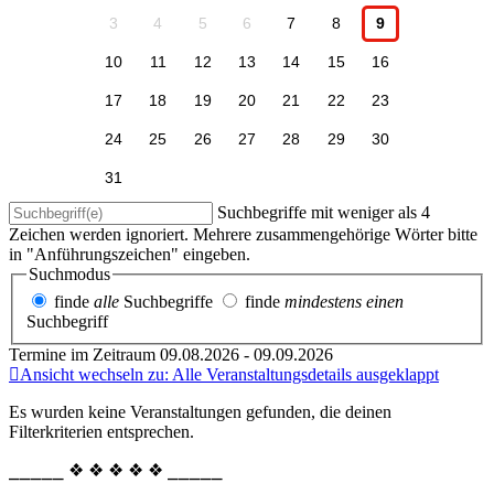
3
4
5
6
7
8
9
10
11
12
13
14
15
16
17
18
19
20
21
22
23
24
25
26
27
28
29
30
31
Suchbegriffe mit weniger als 4
Zeichen werden ignoriert. Mehrere zusammengehörige Wörter bitte
in "Anführungszeichen" eingeben.
Suchmodus
finde
alle
Suchbegriffe
finde
mindestens einen
Suchbegriff
Termine im Zeitraum 09.08.2026 - 09.09.2026
Ansicht wechseln zu: Alle Veranstaltungsdetails ausgeklappt
Es wurden keine Veranstaltungen gefunden, die deinen
Filterkriterien entsprechen.
⎯⎯⎯⎯⎯ ❖ ❖ ❖ ❖ ❖ ⎯⎯⎯⎯⎯