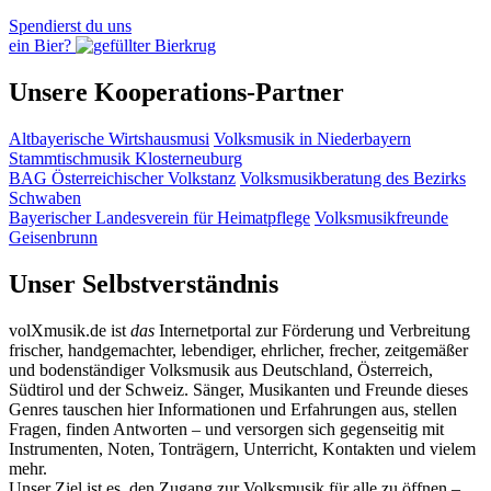
Spendierst du uns
ein Bier?
Unsere Kooperations-Partner
Altbayerische Wirtshausmusi
Volksmusik in Niederbayern
Stammtischmusik Klosterneuburg
BAG Österreichischer Volkstanz
Volksmusikberatung des Bezirks
Schwaben
Bayerischer Landesverein für Heimatpflege
Volksmusikfreunde
Geisenbrunn
Unser Selbstverständnis
volXmusik.de ist
das
Internetportal zur Förderung und Verbreitung
frischer, handgemachter, lebendiger, ehrlicher, frecher, zeitgemäßer
und bodenständiger Volksmusik aus Deutschland, Österreich,
Südtirol und der Schweiz. Sänger, Musikanten und Freunde dieses
Genres tauschen hier Informationen und Erfahrungen aus, stellen
Fragen, finden Antworten – und versorgen sich gegenseitig mit
Instrumenten, Noten, Tonträgern, Unterricht, Kontakten und vielem
mehr.
Unser Ziel ist es, den Zugang zur Volksmusik für alle zu öffnen –