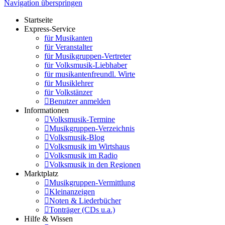
Navigation überspringen
Startseite
Express-Service
für Musikanten
für Veranstalter
für Musikgruppen-Vertreter
für Volksmusik-Liebhaber
für musikantenfreundl. Wirte
für Musiklehrer
für Volkstänzer
Benutzer anmelden
Informationen
Volksmusik-Termine
Musikgruppen-Verzeichnis
Volksmusik-Blog
Volksmusik im Wirtshaus
Volksmusik im Radio
Volksmusik in den Regionen
Marktplatz
Musikgruppen-Vermittlung
Kleinanzeigen
Noten & Liederbücher
Tonträger (CDs u.a.)
Hilfe & Wissen