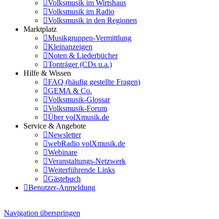
Volksmusik im Wirtshaus
Volksmusik im Radio
Volksmusik in den Regionen
Marktplatz
Musikgruppen-Vermittlung
Kleinanzeigen
Noten & Liederbücher
Tonträger (CDs u.a.)
Hilfe & Wissen
FAQ (häufig gestellte Fragen)
GEMA & Co.
Volksmusik-Glossar
Volksmusik-Forum
Über volXmusik.de
Service & Angebote
Newsletter
webRadio volXmusik.de
Webinare
Veranstaltungs-Netzwerk
Weiterführende Links
Gästebuch
Benutzer-Anmeldung
Navigation überspringen