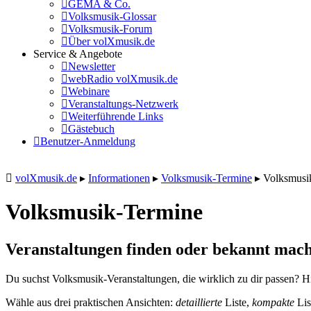
GEMA & Co.
Volksmusik-Glossar
Volksmusik-Forum
Über volXmusik.de
Service & Angebote
Newsletter
webRadio volXmusik.de
Webinare
Veranstaltungs-Netzwerk
Weiterführende Links
Gästebuch
Benutzer-Anmeldung
volXmusik.de
▸
Informationen
▸
Volksmusik-Termine
▸
Volksmusi
Volksmusik-Termine
Veranstaltungen finden oder bekannt mach
Du suchst Volksmusik-Veranstaltungen, die wirklich zu dir passen? Hi
Wähle aus drei praktischen Ansichten:
detaillierte
Liste,
kompakte
Lis