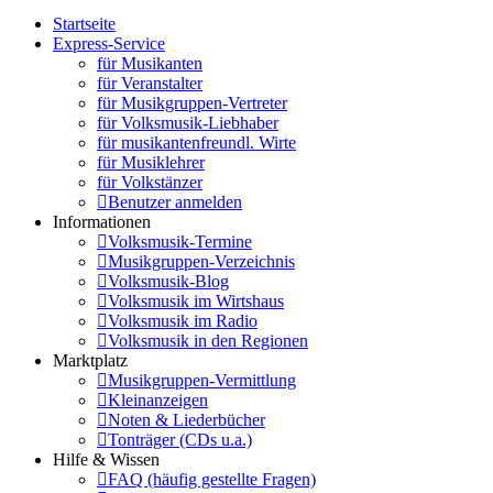
Startseite
Express-Service
für Musikanten
für Veranstalter
für Musikgruppen-Vertreter
für Volksmusik-Liebhaber
für musikantenfreundl. Wirte
für Musiklehrer
für Volkstänzer
Benutzer anmelden
Informationen
Volksmusik-Termine
Musikgruppen-Verzeichnis
Volksmusik-Blog
Volksmusik im Wirtshaus
Volksmusik im Radio
Volksmusik in den Regionen
Marktplatz
Musikgruppen-Vermittlung
Kleinanzeigen
Noten & Liederbücher
Tonträger (CDs u.a.)
Hilfe & Wissen
FAQ (häufig gestellte Fragen)