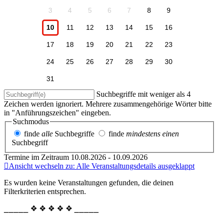
3
4
5
6
7
8
9
10
11
12
13
14
15
16
17
18
19
20
21
22
23
24
25
26
27
28
29
30
31
Suchbegriffe mit weniger als 4
Zeichen werden ignoriert. Mehrere zusammengehörige Wörter bitte
in "Anführungszeichen" eingeben.
Suchmodus
finde
alle
Suchbegriffe
finde
mindestens einen
Suchbegriff
Termine im Zeitraum 10.08.2026 - 10.09.2026
Ansicht wechseln zu: Alle Veranstaltungsdetails ausgeklappt
Es wurden keine Veranstaltungen gefunden, die deinen
Filterkriterien entsprechen.
⎯⎯⎯⎯⎯ ❖ ❖ ❖ ❖ ❖ ⎯⎯⎯⎯⎯