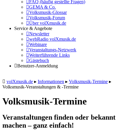
FAQ (häufig gestellte Fragen)
GEMA & Co.
Volksmusik-Glossar
Volksmusik-Forum
Über volXmusik.de
Service & Angebote
Newsletter
webRadio volXmusik.de
Webinare
Veranstaltungs-Netzwerk
Weiterführende Links
Gästebuch
Benutzer-Anmeldung
volXmusik.de
▸
Informationen
▸
Volksmusik-Termine
▸
Volksmusik-Veranstaltungen & -Termine
Volksmusik-Termine
Veranstaltungen finden oder bekannt
machen – ganz einfach!