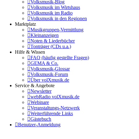
Volksmusik-Blog
Volksmusik im Wirtshaus
Volksmusik im Radio
Volksmusik in den Regionen
Marktplatz
Musikgruppen-Vermittlung
Kleinanzeigen
Noten & Liederbücher
Tonträger (CDs u.a.)
Hilfe & Wissen
FAQ (häufig gestellte Fragen)
GEMA & Co.
Volksmusik-Glossar
Volksmusik-Forum
Über volXmusik.de
Service & Angebote
Newsletter
webRadio volXmusik.de
Webinare
Veranstaltungs-Netzwerk
Weiterführende Links
Gästebuch
Benutzer-Anmeldung