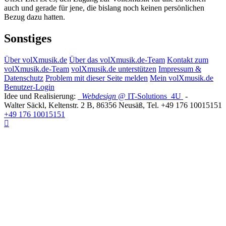
auch und gerade für jene, die bislang noch keinen persönlichen
Bezug dazu hatten.
Sonstiges
Über volXmusik.de
Über das volXmusik.de-Team
Kontakt zum
volXmusik.de-Team
volXmusik.de unterstützen
Impressum &
Datenschutz
Problem mit dieser Seite melden
Mein volXmusik.de
Benutzer-Login
Idee und Realisierung:
Webdesign
@ IT-Solutions
4U
-
Walter Säckl
,
Keltenstr. 2 B
,
86356
Neusäß
, Tel.
+49 176 10015151
+49 176 10015151