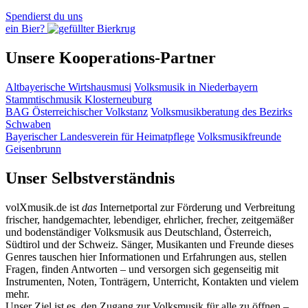
Spendierst du uns
ein Bier?
Unsere Kooperations-Partner
Altbayerische Wirtshausmusi
Volksmusik in Niederbayern
Stammtischmusik Klosterneuburg
BAG Österreichischer Volkstanz
Volksmusikberatung des Bezirks
Schwaben
Bayerischer Landesverein für Heimatpflege
Volksmusikfreunde
Geisenbrunn
Unser Selbstverständnis
volXmusik.de ist
das
Internetportal zur Förderung und Verbreitung
frischer, handgemachter, lebendiger, ehrlicher, frecher, zeitgemäßer
und bodenständiger Volksmusik aus Deutschland, Österreich,
Südtirol und der Schweiz. Sänger, Musikanten und Freunde dieses
Genres tauschen hier Informationen und Erfahrungen aus, stellen
Fragen, finden Antworten – und versorgen sich gegenseitig mit
Instrumenten, Noten, Tonträgern, Unterricht, Kontakten und vielem
mehr.
Unser Ziel ist es, den Zugang zur Volksmusik für alle zu öffnen –