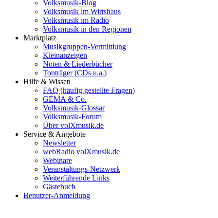
Volksmusik-Blog
Volksmusik im Wirtshaus
Volksmusik im Radio
Volksmusik in den Regionen
Marktplatz
Musikgruppen-Vermittlung
Kleinanzeigen
Noten & Liederbücher
Tonträger (CDs u.a.)
Hilfe & Wissen
FAQ (häufig gestellte Fragen)
GEMA & Co.
Volksmusik-Glossar
Volksmusik-Forum
Über volXmusik.de
Service & Angebote
Newsletter
webRadio volXmusik.de
Webinare
Veranstaltungs-Netzwerk
Weiterführende Links
Gästebuch
Benutzer-Anmeldung