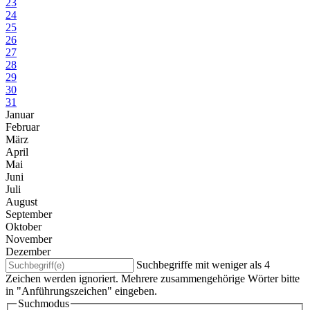
23
24
25
26
27
28
29
30
31
Januar
Februar
März
April
Mai
Juni
Juli
August
September
Oktober
November
Dezember
Suchbegriffe mit weniger als 4
Zeichen werden ignoriert. Mehrere zusammengehörige Wörter bitte
in "Anführungszeichen" eingeben.
Suchmodus