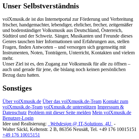
Unser Selbstverständnis
volXmusik.de ist
das
Internetportal zur Förderung und Verbreitung
frischer, handgemachter, lebendiger, ehrlicher, frecher, zeitgemäßer
und bodenständiger Volksmusik aus Deutschland, Österreich,
Südtirol und der Schweiz. Sänger, Musikanten und Freunde dieses
Genres tauschen hier Informationen und Erfahrungen aus, stellen
Fragen, finden Antworten – und versorgen sich gegenseitig mit
Instrumenten, Noten, Tonträgern, Unterricht, Kontakten und vielem
mehr.
Unser Ziel ist es, den Zugang zur Volksmusik für alle zu öffnen –
auch und gerade für jene, die bislang noch keinen persönlichen
Bezug dazu hatten.
Sonstiges
Über volXmusik.de
Über das volXmusik.de-Team
Kontakt zum
volXmusik.de-Team
volXmusik.de unterstützen
Impressum &
Datenschutz
Problem mit dieser Seite melden
Mein volXmusik.de
Benutzer-Login
Idee und Realisierung:
Webdesign
@ IT-Solutions
4U
-
Walter Säckl
,
Keltenstr. 2 B
,
86356
Neusäß
, Tel.
+49 176 10015151
+49 176 10015151