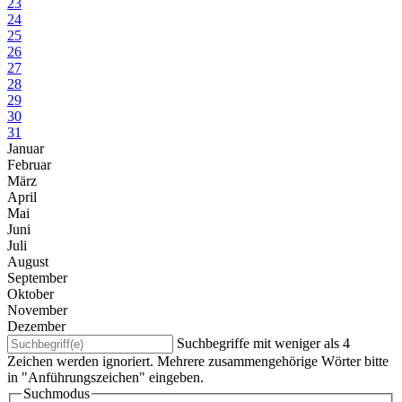
23
24
25
26
27
28
29
30
31
Januar
Februar
März
April
Mai
Juni
Juli
August
September
Oktober
November
Dezember
Suchbegriffe mit weniger als 4
Zeichen werden ignoriert. Mehrere zusammengehörige Wörter bitte
in "Anführungszeichen" eingeben.
Suchmodus