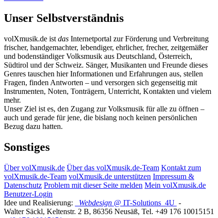
Unser Selbstverständnis
volXmusik.de ist
das
Internetportal zur Förderung und Verbreitung
frischer, handgemachter, lebendiger, ehrlicher, frecher, zeitgemäßer
und bodenständiger Volksmusik aus Deutschland, Österreich,
Südtirol und der Schweiz. Sänger, Musikanten und Freunde dieses
Genres tauschen hier Informationen und Erfahrungen aus, stellen
Fragen, finden Antworten – und versorgen sich gegenseitig mit
Instrumenten, Noten, Tonträgern, Unterricht, Kontakten und vielem
mehr.
Unser Ziel ist es, den Zugang zur Volksmusik für alle zu öffnen –
auch und gerade für jene, die bislang noch keinen persönlichen
Bezug dazu hatten.
Sonstiges
Über volXmusik.de
Über das volXmusik.de-Team
Kontakt zum
volXmusik.de-Team
volXmusik.de unterstützen
Impressum &
Datenschutz
Problem mit dieser Seite melden
Mein volXmusik.de
Benutzer-Login
Idee und Realisierung:
Webdesign
@ IT-Solutions
4U
-
Walter Säckl
,
Keltenstr. 2 B
,
86356
Neusäß
, Tel.
+49 176 10015151