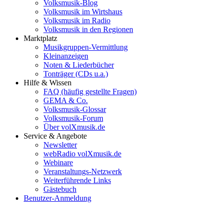
Volksmusik-Blog
Volksmusik im Wirtshaus
Volksmusik im Radio
Volksmusik in den Regionen
Marktplatz
Musikgruppen-Vermittlung
Kleinanzeigen
Noten & Liederbücher
Tonträger (CDs u.a.)
Hilfe & Wissen
FAQ (häufig gestellte Fragen)
GEMA & Co.
Volksmusik-Glossar
Volksmusik-Forum
Über volXmusik.de
Service & Angebote
Newsletter
webRadio volXmusik.de
Webinare
Veranstaltungs-Netzwerk
Weiterführende Links
Gästebuch
Benutzer-Anmeldung