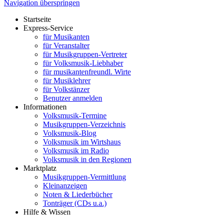
Navigation überspringen
Startseite
Express-Service
für Musikanten
für Veranstalter
für Musikgruppen-Vertreter
für Volksmusik-Liebhaber
für musikantenfreundl. Wirte
für Musiklehrer
für Volkstänzer
Benutzer anmelden
Informationen
Volksmusik-Termine
Musikgruppen-Verzeichnis
Volksmusik-Blog
Volksmusik im Wirtshaus
Volksmusik im Radio
Volksmusik in den Regionen
Marktplatz
Musikgruppen-Vermittlung
Kleinanzeigen
Noten & Liederbücher
Tonträger (CDs u.a.)
Hilfe & Wissen