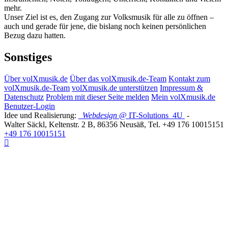
mehr.
Unser Ziel ist es, den Zugang zur Volksmusik für alle zu öffnen –
auch und gerade für jene, die bislang noch keinen persönlichen
Bezug dazu hatten.
Sonstiges
Über volXmusik.de
Über das volXmusik.de-Team
Kontakt zum
volXmusik.de-Team
volXmusik.de unterstützen
Impressum &
Datenschutz
Problem mit dieser Seite melden
Mein volXmusik.de
Benutzer-Login
Idee und Realisierung:
Webdesign
@ IT-Solutions
4U
-
Walter Säckl
,
Keltenstr. 2 B
,
86356
Neusäß
, Tel.
+49 176 10015151
+49 176 10015151