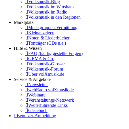
Volksmusik-Blog
Volksmusik im Wirtshaus
Volksmusik im Radio
Volksmusik in den Regionen
Marktplatz
Musikgruppen-Vermittlung
Kleinanzeigen
Noten & Liederbücher
Tonträger (CDs u.a.)
Hilfe & Wissen
FAQ (häufig gestellte Fragen)
GEMA & Co.
Volksmusik-Glossar
Volksmusik-Forum
Über volXmusik.de
Service & Angebote
Newsletter
webRadio volXmusik.de
Webinare
Veranstaltungs-Netzwerk
Weiterführende Links
Gästebuch
Benutzer-Anmeldung