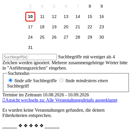
3
4
5
6
7
8
9
10
11
12
13
14
15
16
17
18
19
20
21
22
23
24
25
26
27
28
29
30
31
Suchbegriffe mit weniger als 4
Zeichen werden ignoriert. Mehrere zusammengehörige Wörter bitte
in "Anführungszeichen" eingeben.
Suchmodus
finde
alle
Suchbegriffe
finde
mindestens einen
Suchbegriff
Termine im Zeitraum 10.08.2026 - 10.09.2026
Ansicht wechseln zu: Alle Veranstaltungsdetails ausgeklappt
Es wurden keine Veranstaltungen gefunden, die deinen
Filterkriterien entsprechen.
⎯⎯⎯⎯⎯ ❖ ❖ ❖ ❖ ❖ ⎯⎯⎯⎯⎯