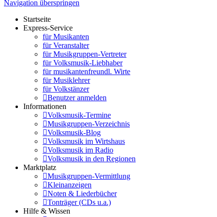
Navigation überspringen
Startseite
Express-Service
für Musikanten
für Veranstalter
für Musikgruppen-Vertreter
für Volksmusik-Liebhaber
für musikantenfreundl. Wirte
für Musiklehrer
für Volkstänzer
Benutzer anmelden
Informationen
Volksmusik-Termine
Musikgruppen-Verzeichnis
Volksmusik-Blog
Volksmusik im Wirtshaus
Volksmusik im Radio
Volksmusik in den Regionen
Marktplatz
Musikgruppen-Vermittlung
Kleinanzeigen
Noten & Liederbücher
Tonträger (CDs u.a.)
Hilfe & Wissen