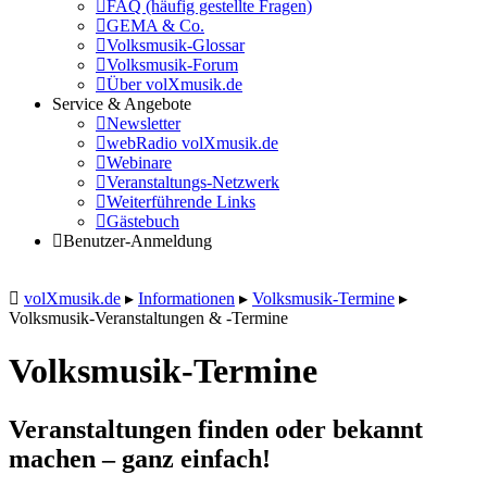
FAQ (häufig gestellte Fragen)
GEMA & Co.
Volksmusik-Glossar
Volksmusik-Forum
Über volXmusik.de
Service & Angebote
Newsletter
webRadio volXmusik.de
Webinare
Veranstaltungs-Netzwerk
Weiterführende Links
Gästebuch
Benutzer-Anmeldung
volXmusik.de
▸
Informationen
▸
Volksmusik-Termine
▸
Volksmusik-Veranstaltungen & -Termine
Volksmusik-Termine
Veranstaltungen finden oder bekannt
machen – ganz einfach!