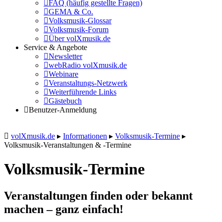
FAQ (häufig gestellte Fragen)
GEMA & Co.
Volksmusik-Glossar
Volksmusik-Forum
Über volXmusik.de
Service & Angebote
Newsletter
webRadio volXmusik.de
Webinare
Veranstaltungs-Netzwerk
Weiterführende Links
Gästebuch
Benutzer-Anmeldung
volXmusik.de
▸
Informationen
▸
Volksmusik-Termine
▸
Volksmusik-Veranstaltungen & -Termine
Volksmusik-Termine
Veranstaltungen finden oder bekannt
machen – ganz einfach!