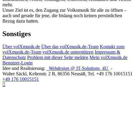
mehr.
Unser Ziel ist es, den Zugang zur Volksmusik für alle zu öffnen –
auch und gerade für jene, die bislang noch keinen persönlichen
Bezug dazu hatten.
Sonstiges
Über volXmusik.de
Über das volXmusik.de-Team
Kontakt zum
volXmusik.de-Team
volXmusik.de unterstützen
Impressum &
Datenschutz
Problem mit dieser Seite melden
Mein volXmusik.de
Benutzer-Login
Idee und Realisierung:
Webdesign
@ IT-Solutions
4U
-
Walter Säckl
,
Keltenstr. 2 B
,
86356
Neusäß
, Tel.
+49 176 10015151
+49 176 10015151