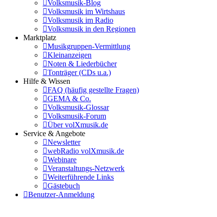
Volksmusik-Blog
Volksmusik im Wirtshaus
Volksmusik im Radio
Volksmusik in den Regionen
Marktplatz
Musikgruppen-Vermittlung
Kleinanzeigen
Noten & Liederbücher
Tonträger (CDs u.a.)
Hilfe & Wissen
FAQ (häufig gestellte Fragen)
GEMA & Co.
Volksmusik-Glossar
Volksmusik-Forum
Über volXmusik.de
Service & Angebote
Newsletter
webRadio volXmusik.de
Webinare
Veranstaltungs-Netzwerk
Weiterführende Links
Gästebuch
Benutzer-Anmeldung