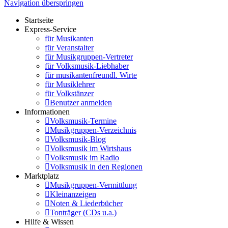
Navigation überspringen
Startseite
Express-Service
für Musikanten
für Veranstalter
für Musikgruppen-Vertreter
für Volksmusik-Liebhaber
für musikantenfreundl. Wirte
für Musiklehrer
für Volkstänzer
Benutzer anmelden
Informationen
Volksmusik-Termine
Musikgruppen-Verzeichnis
Volksmusik-Blog
Volksmusik im Wirtshaus
Volksmusik im Radio
Volksmusik in den Regionen
Marktplatz
Musikgruppen-Vermittlung
Kleinanzeigen
Noten & Liederbücher
Tonträger (CDs u.a.)
Hilfe & Wissen