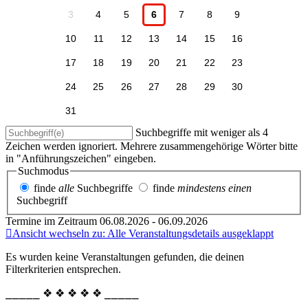
3
4
5
6
7
8
9
10
11
12
13
14
15
16
17
18
19
20
21
22
23
24
25
26
27
28
29
30
31
Suchbegriffe mit weniger als 4
Zeichen werden ignoriert. Mehrere zusammengehörige Wörter bitte
in "Anführungszeichen" eingeben.
Suchmodus
finde
alle
Suchbegriffe
finde
mindestens einen
Suchbegriff
Termine im Zeitraum 06.08.2026 - 06.09.2026
Ansicht wechseln zu: Alle Veranstaltungsdetails ausgeklappt
Es wurden keine Veranstaltungen gefunden, die deinen
Filterkriterien entsprechen.
⎯⎯⎯⎯⎯ ❖ ❖ ❖ ❖ ❖ ⎯⎯⎯⎯⎯