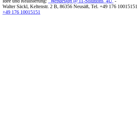
Idee und Realisierung:
Webdesign
@ IT-Solutions
4U
-
Walter Säckl
,
Keltenstr. 2 B
,
86356
Neusäß
, Tel.
+49 176 10015151
+49 176 10015151