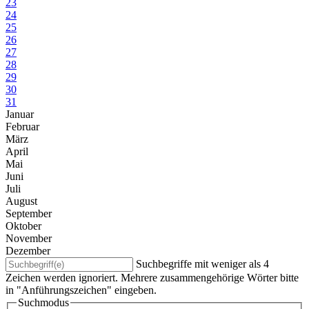
23
24
25
26
27
28
29
30
31
Januar
Februar
März
April
Mai
Juni
Juli
August
September
Oktober
November
Dezember
Suchbegriffe mit weniger als 4
Zeichen werden ignoriert. Mehrere zusammengehörige Wörter bitte
in "Anführungszeichen" eingeben.
Suchmodus