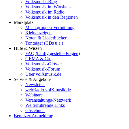
Volksmusik-Blog
Volksmusik im Wirtshaus
Volksmusik im Radio
Volksmusik in den Regionen
Marktplatz
Musikgruppen-Vermittlung
Kleinanzeigen
Noten & Liederbücher
Tonträger (CDs u.a.)
Hilfe & Wissen
FAQ (häufig gestellte Fragen)
GEMA & Co.
Volksmusik-Glossar
Volksmusik-Forum
Über volXmusik.de
Service & Angebote
Newsletter
webRadio volXmusik.de
Webinare
Veranstaltungs-Netzwerk
Weiterführende Links
Gästebuch
Benutzer-Anmeldung