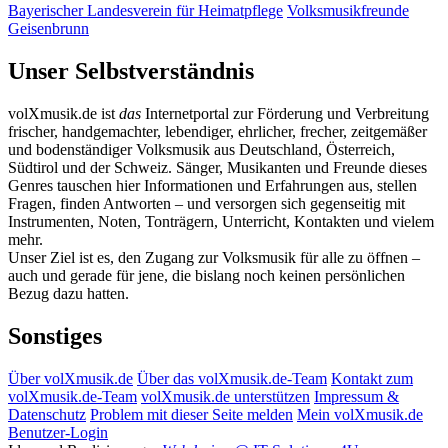
Bayerischer Landesverein für Heimatpflege
Volksmusikfreunde
Geisenbrunn
Unser Selbstverständnis
volXmusik.de ist
das
Internetportal zur Förderung und Verbreitung
frischer, handgemachter, lebendiger, ehrlicher, frecher, zeitgemäßer
und bodenständiger Volksmusik aus Deutschland, Österreich,
Südtirol und der Schweiz. Sänger, Musikanten und Freunde dieses
Genres tauschen hier Informationen und Erfahrungen aus, stellen
Fragen, finden Antworten – und versorgen sich gegenseitig mit
Instrumenten, Noten, Tonträgern, Unterricht, Kontakten und vielem
mehr.
Unser Ziel ist es, den Zugang zur Volksmusik für alle zu öffnen –
auch und gerade für jene, die bislang noch keinen persönlichen
Bezug dazu hatten.
Sonstiges
Über volXmusik.de
Über das volXmusik.de-Team
Kontakt zum
volXmusik.de-Team
volXmusik.de unterstützen
Impressum &
Datenschutz
Problem mit dieser Seite melden
Mein volXmusik.de
Benutzer-Login