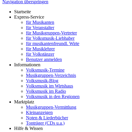
Navigation überspringen
Startseite
Express-Service
für Musikanten
für Veranstalter
für Musikgruppen-Vertreter
für Volksmusik-Liebhaber
für musikantenfreundl. Wirte
für Musiklehrer
für Volkstänzer
Benutzer anmelden
Informationen
Volksmusik-Termine
Musikgruppen-Verzeichnis
Volksmusik-Blog
Volksmusik im Wirtshaus
Volksmusik im Radio
Volksmusik in den Regionen
Marktplatz
Musikgruppen-Vermittlung
Kleinanzeigen
Noten & Liederbücher
Tonträger (CDs u.a.)
Hilfe & Wissen