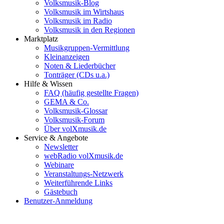
Volksmusik-Blog
Volksmusik im Wirtshaus
Volksmusik im Radio
Volksmusik in den Regionen
Marktplatz
Musikgruppen-Vermittlung
Kleinanzeigen
Noten & Liederbücher
Tonträger (CDs u.a.)
Hilfe & Wissen
FAQ (häufig gestellte Fragen)
GEMA & Co.
Volksmusik-Glossar
Volksmusik-Forum
Über volXmusik.de
Service & Angebote
Newsletter
webRadio volXmusik.de
Webinare
Veranstaltungs-Netzwerk
Weiterführende Links
Gästebuch
Benutzer-Anmeldung