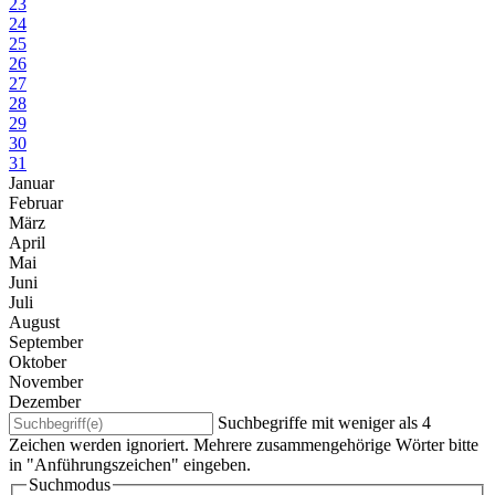
23
24
25
26
27
28
29
30
31
Januar
Februar
März
April
Mai
Juni
Juli
August
September
Oktober
November
Dezember
Suchbegriffe mit weniger als 4
Zeichen werden ignoriert. Mehrere zusammengehörige Wörter bitte
in "Anführungszeichen" eingeben.
Suchmodus