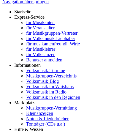
Navigation überspringen
Startseite
Express-Service
für Musikanten
für Veranstalter
für Musikgruppen-Vertreter
für Volksmusik-Liebhaber
für musikantenfreundl. Wirte
für Musiklehrer
für Volkstänzer
Benutzer anmelden
Informationen
Volksmusik-Termine
Musikgruppen-Verzeichnis
Volksmusik-Blog
Volksmusik im Wirtshaus
Volksmusik im Radio
Volksmusik in den Regionen
Marktplatz
Musikgruppen-Vermittlung
Kleinanzeigen
Noten & Liederbücher
Tonträger (CDs u.a.)
Hilfe & Wissen