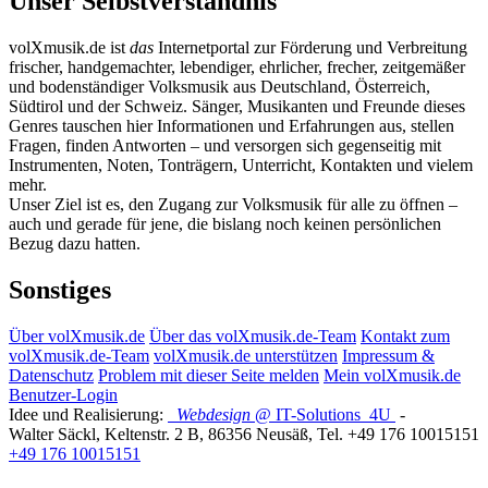
Unser Selbstverständnis
volXmusik.de ist
das
Internetportal zur Förderung und Verbreitung
frischer, handgemachter, lebendiger, ehrlicher, frecher, zeitgemäßer
und bodenständiger Volksmusik aus Deutschland, Österreich,
Südtirol und der Schweiz. Sänger, Musikanten und Freunde dieses
Genres tauschen hier Informationen und Erfahrungen aus, stellen
Fragen, finden Antworten – und versorgen sich gegenseitig mit
Instrumenten, Noten, Tonträgern, Unterricht, Kontakten und vielem
mehr.
Unser Ziel ist es, den Zugang zur Volksmusik für alle zu öffnen –
auch und gerade für jene, die bislang noch keinen persönlichen
Bezug dazu hatten.
Sonstiges
Über volXmusik.de
Über das volXmusik.de-Team
Kontakt zum
volXmusik.de-Team
volXmusik.de unterstützen
Impressum &
Datenschutz
Problem mit dieser Seite melden
Mein volXmusik.de
Benutzer-Login
Idee und Realisierung:
Webdesign
@ IT-Solutions
4U
-
Walter Säckl
,
Keltenstr. 2 B
,
86356
Neusäß
, Tel.
+49 176 10015151
+49 176 10015151