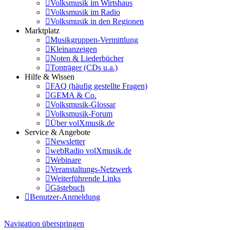
Volksmusik im Wirtshaus
Volksmusik im Radio
Volksmusik in den Regionen
Marktplatz
Musikgruppen-Vermittlung
Kleinanzeigen
Noten & Liederbücher
Tonträger (CDs u.a.)
Hilfe & Wissen
FAQ (häufig gestellte Fragen)
GEMA & Co.
Volksmusik-Glossar
Volksmusik-Forum
Über volXmusik.de
Service & Angebote
Newsletter
webRadio volXmusik.de
Webinare
Veranstaltungs-Netzwerk
Weiterführende Links
Gästebuch
Benutzer-Anmeldung
Navigation überspringen