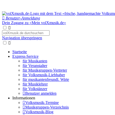
Benutzer-Anmeldung
Dein Zugang zu »Mein volXmusik.de«
Navigation überspringen
Startseite
Express-Service
für Musikanten
für Veranstalter
für Musikgruppen-Vertreter
für Volksmusik-Liebhaber
für musikantenfreundl. Wirte
für Musiklehrer
für Volkstänzer
Benutzer anmelden
Informationen
Volksmusik-Termine
Musikgruppen-Verzeichnis
Volksmusik-Blog