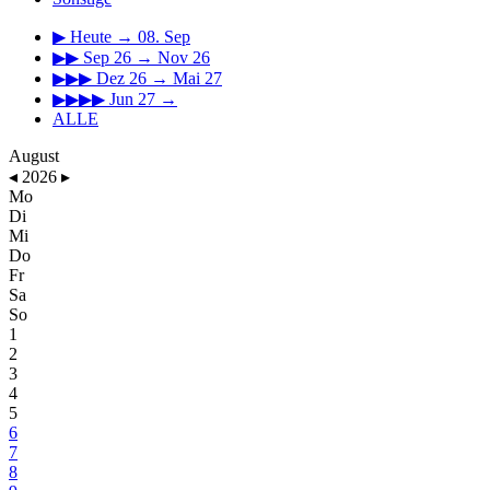
▶
Heute → 08. Sep
▶▶
Sep 26 → Nov 26
▶▶▶
Dez 26 → Mai 27
▶▶▶▶
Jun 27 →
ALLE
August
◂
2026
▸
Mo
Di
Mi
Do
Fr
Sa
So
1
2
3
4
5
6
7
8