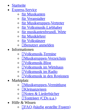
Startseite
Express-Service
für Musikanten
für Veranstalter
für Musikgruppen-Vertreter
für Volksmusik-Liebhaber
für musikantenfreundl. Wirte
für Musiklehrer
für Volkstänzer
Benutzer anmelden
Informationen
Volksmusik-Termine
Musikgruppen-Verzeichnis
Volksmusik-Blog
Volksmusik im Wirtshaus
Volksmusik im Radio
Volksmusik in den Regionen
Marktplatz
Musikgruppen-Vermittlung
Kleinanzeigen
Noten & Liederbücher
Tonträger (CDs u.a.)
Hilfe & Wissen
FAQ (häufig gestellte Fragen)