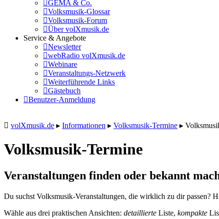
GEMA & Co.
Volksmusik-Glossar
Volksmusik-Forum
Über volXmusik.de
Service & Angebote
Newsletter
webRadio volXmusik.de
Webinare
Veranstaltungs-Netzwerk
Weiterführende Links
Gästebuch
Benutzer-Anmeldung
volXmusik.de
▸
Informationen
▸
Volksmusik-Termine
▸
Volksmusi
Volksmusik-Termine
Veranstaltungen finden oder bekannt mach
Du suchst Volksmusik-Veranstaltungen, die wirklich zu dir passen? Hi
Wähle aus drei praktischen Ansichten:
detaillierte
Liste,
kompakte
Lis