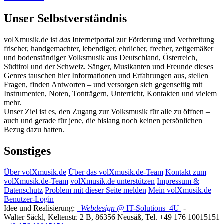
Unser Selbstverständnis
volXmusik.de ist
das
Internetportal zur Förderung und Verbreitung
frischer, handgemachter, lebendiger, ehrlicher, frecher, zeitgemäßer
und bodenständiger Volksmusik aus Deutschland, Österreich,
Südtirol und der Schweiz. Sänger, Musikanten und Freunde dieses
Genres tauschen hier Informationen und Erfahrungen aus, stellen
Fragen, finden Antworten – und versorgen sich gegenseitig mit
Instrumenten, Noten, Tonträgern, Unterricht, Kontakten und vielem
mehr.
Unser Ziel ist es, den Zugang zur Volksmusik für alle zu öffnen –
auch und gerade für jene, die bislang noch keinen persönlichen
Bezug dazu hatten.
Sonstiges
Über volXmusik.de
Über das volXmusik.de-Team
Kontakt zum
volXmusik.de-Team
volXmusik.de unterstützen
Impressum &
Datenschutz
Problem mit dieser Seite melden
Mein volXmusik.de
Benutzer-Login
Idee und Realisierung:
Webdesign
@ IT-Solutions
4U
-
Walter Säckl
,
Keltenstr. 2 B
,
86356
Neusäß
, Tel.
+49 176 10015151