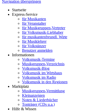
Navigation überspringen
Startseite
Express-Service
für Musikanten
für Veranstalter
für Musikgruppen-Vertreter
für Volksmusik-Liebhaber
für musikantenfreundl. Wirte
für Musiklehrer
für Volkstänzer
Benutzer anmelden
Informationen
Volksmusik-Termine
Musikgruppen-Verzeichnis
Volksmusik-Blog
Volksmusik im Wirtshaus
Volksmusik im Radio
Volksmusik in den Regionen
Marktplatz
Musikgruppen-Vermittlung
Kleinanzeigen
Noten & Liederbücher
Tonträger (CDs u.a.)
Hilfe & Wissen