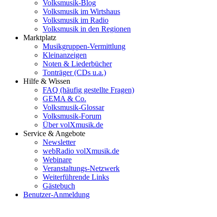
Volksmusik-Blog
Volksmusik im Wirtshaus
Volksmusik im Radio
Volksmusik in den Regionen
Marktplatz
Musikgruppen-Vermittlung
Kleinanzeigen
Noten & Liederbücher
Tonträger (CDs u.a.)
Hilfe & Wissen
FAQ (häufig gestellte Fragen)
GEMA & Co.
Volksmusik-Glossar
Volksmusik-Forum
Über volXmusik.de
Service & Angebote
Newsletter
webRadio volXmusik.de
Webinare
Veranstaltungs-Netzwerk
Weiterführende Links
Gästebuch
Benutzer-Anmeldung