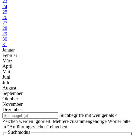
23
24
25
26
27
28
29
30
31
Januar
Februar
März
April
Mai
Juni
Juli
August
September
Oktober
November
Dezember
Suchbegriffe mit weniger als 4
Zeichen werden ignoriert. Mehrere zusammengehörige Wörter bitte
in "Anführungszeichen" eingeben.
Suchmodus