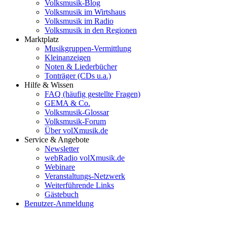
Volksmusik-Blog
Volksmusik im Wirtshaus
Volksmusik im Radio
Volksmusik in den Regionen
Marktplatz
Musikgruppen-Vermittlung
Kleinanzeigen
Noten & Liederbücher
Tonträger (CDs u.a.)
Hilfe & Wissen
FAQ (häufig gestellte Fragen)
GEMA & Co.
Volksmusik-Glossar
Volksmusik-Forum
Über volXmusik.de
Service & Angebote
Newsletter
webRadio volXmusik.de
Webinare
Veranstaltungs-Netzwerk
Weiterführende Links
Gästebuch
Benutzer-Anmeldung