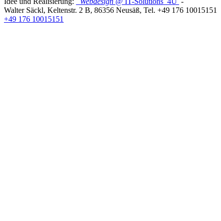
Idee und Realisierung:
Webdesign
@ IT-Solutions
4U
-
Walter Säckl
,
Keltenstr. 2 B
,
86356
Neusäß
, Tel.
+49 176 10015151
+49 176 10015151