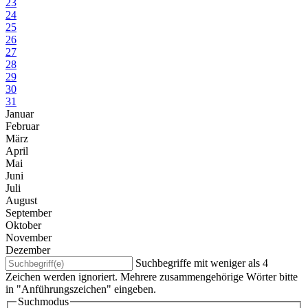
23
24
25
26
27
28
29
30
31
Januar
Februar
März
April
Mai
Juni
Juli
August
September
Oktober
November
Dezember
Suchbegriffe mit weniger als 4
Zeichen werden ignoriert. Mehrere zusammengehörige Wörter bitte
in "Anführungszeichen" eingeben.
Suchmodus