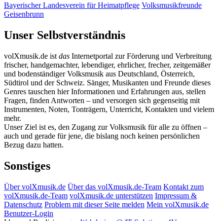
Bayerischer Landesverein für Heimatpflege
Volksmusikfreunde
Geisenbrunn
Unser Selbstverständnis
volXmusik.de ist
das
Internetportal zur Förderung und Verbreitung
frischer, handgemachter, lebendiger, ehrlicher, frecher, zeitgemäßer
und bodenständiger Volksmusik aus Deutschland, Österreich,
Südtirol und der Schweiz. Sänger, Musikanten und Freunde dieses
Genres tauschen hier Informationen und Erfahrungen aus, stellen
Fragen, finden Antworten – und versorgen sich gegenseitig mit
Instrumenten, Noten, Tonträgern, Unterricht, Kontakten und vielem
mehr.
Unser Ziel ist es, den Zugang zur Volksmusik für alle zu öffnen –
auch und gerade für jene, die bislang noch keinen persönlichen
Bezug dazu hatten.
Sonstiges
Über volXmusik.de
Über das volXmusik.de-Team
Kontakt zum
volXmusik.de-Team
volXmusik.de unterstützen
Impressum &
Datenschutz
Problem mit dieser Seite melden
Mein volXmusik.de
Benutzer-Login