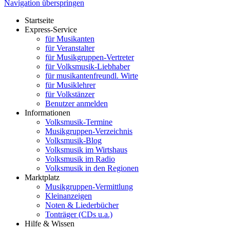
Navigation überspringen
Startseite
Express-Service
für Musikanten
für Veranstalter
für Musikgruppen-Vertreter
für Volksmusik-Liebhaber
für musikantenfreundl. Wirte
für Musiklehrer
für Volkstänzer
Benutzer anmelden
Informationen
Volksmusik-Termine
Musikgruppen-Verzeichnis
Volksmusik-Blog
Volksmusik im Wirtshaus
Volksmusik im Radio
Volksmusik in den Regionen
Marktplatz
Musikgruppen-Vermittlung
Kleinanzeigen
Noten & Liederbücher
Tonträger (CDs u.a.)
Hilfe & Wissen