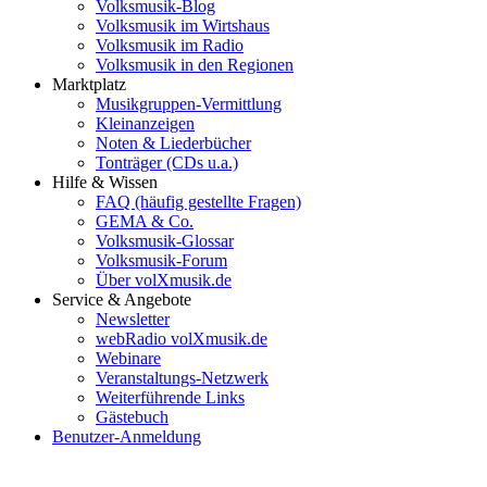
Volksmusik-Blog
Volksmusik im Wirtshaus
Volksmusik im Radio
Volksmusik in den Regionen
Marktplatz
Musikgruppen-Vermittlung
Kleinanzeigen
Noten & Liederbücher
Tonträger (CDs u.a.)
Hilfe & Wissen
FAQ (häufig gestellte Fragen)
GEMA & Co.
Volksmusik-Glossar
Volksmusik-Forum
Über volXmusik.de
Service & Angebote
Newsletter
webRadio volXmusik.de
Webinare
Veranstaltungs-Netzwerk
Weiterführende Links
Gästebuch
Benutzer-Anmeldung