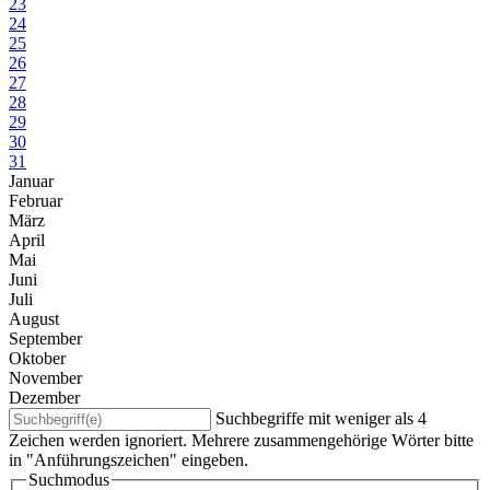
23
24
25
26
27
28
29
30
31
Januar
Februar
März
April
Mai
Juni
Juli
August
September
Oktober
November
Dezember
Suchbegriffe mit weniger als 4
Zeichen werden ignoriert. Mehrere zusammengehörige Wörter bitte
in "Anführungszeichen" eingeben.
Suchmodus