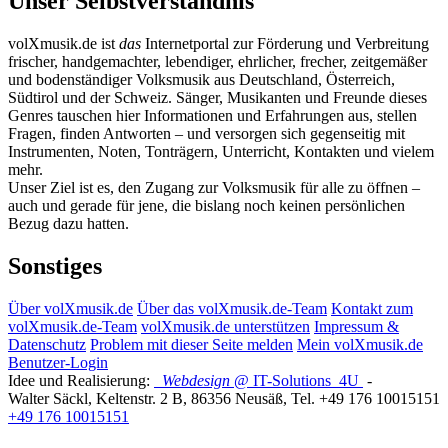
Unser Selbstverständnis
volXmusik.de ist
das
Internetportal zur Förderung und Verbreitung
frischer, handgemachter, lebendiger, ehrlicher, frecher, zeitgemäßer
und bodenständiger Volksmusik aus Deutschland, Österreich,
Südtirol und der Schweiz. Sänger, Musikanten und Freunde dieses
Genres tauschen hier Informationen und Erfahrungen aus, stellen
Fragen, finden Antworten – und versorgen sich gegenseitig mit
Instrumenten, Noten, Tonträgern, Unterricht, Kontakten und vielem
mehr.
Unser Ziel ist es, den Zugang zur Volksmusik für alle zu öffnen –
auch und gerade für jene, die bislang noch keinen persönlichen
Bezug dazu hatten.
Sonstiges
Über volXmusik.de
Über das volXmusik.de-Team
Kontakt zum
volXmusik.de-Team
volXmusik.de unterstützen
Impressum &
Datenschutz
Problem mit dieser Seite melden
Mein volXmusik.de
Benutzer-Login
Idee und Realisierung:
Webdesign
@ IT-Solutions
4U
-
Walter Säckl
,
Keltenstr. 2 B
,
86356
Neusäß
, Tel.
+49 176 10015151
+49 176 10015151