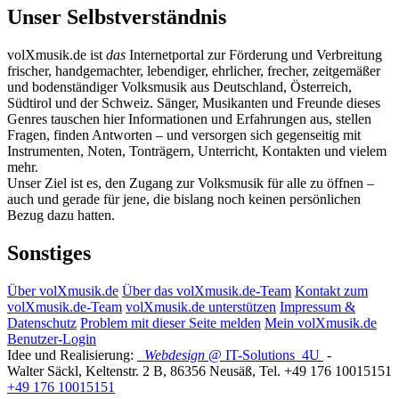
Unser Selbstverständnis
volXmusik.de ist
das
Internetportal zur Förderung und Verbreitung
frischer, handgemachter, lebendiger, ehrlicher, frecher, zeitgemäßer
und bodenständiger Volksmusik aus Deutschland, Österreich,
Südtirol und der Schweiz. Sänger, Musikanten und Freunde dieses
Genres tauschen hier Informationen und Erfahrungen aus, stellen
Fragen, finden Antworten – und versorgen sich gegenseitig mit
Instrumenten, Noten, Tonträgern, Unterricht, Kontakten und vielem
mehr.
Unser Ziel ist es, den Zugang zur Volksmusik für alle zu öffnen –
auch und gerade für jene, die bislang noch keinen persönlichen
Bezug dazu hatten.
Sonstiges
Über volXmusik.de
Über das volXmusik.de-Team
Kontakt zum
volXmusik.de-Team
volXmusik.de unterstützen
Impressum &
Datenschutz
Problem mit dieser Seite melden
Mein volXmusik.de
Benutzer-Login
Idee und Realisierung:
Webdesign
@ IT-Solutions
4U
-
Walter Säckl
,
Keltenstr. 2 B
,
86356
Neusäß
, Tel.
+49 176 10015151
+49 176 10015151