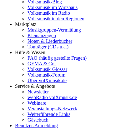
Volksmusik-Blog
Volksmusik im Wirtshaus
Volksmusik im Radio
Volksmusik in den Regionen
Marktplatz
Musikgruppen-Vermittlung
Kleinanzeigen
Noten & Liederbücher
Tonträger (CDs u.a.)
Hilfe & Wissen
FAQ (häufig gestellte Fragen)
GEMA & Co.
Volksmusik-Glossar
Volksmusik-Forum
Über volXmusik.de
Service & Angebote
Newsletter
webRadio volXmusik.de
Webinare
Veranstaltungs-Netzwerk
Weiterführende Links
Gästebuch
Benutzer-Anmeldung