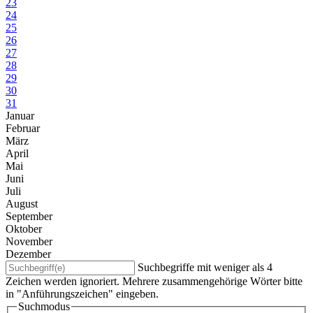
23
24
25
26
27
28
29
30
31
Januar
Februar
März
April
Mai
Juni
Juli
August
September
Oktober
November
Dezember
Suchbegriffe mit weniger als 4
Zeichen werden ignoriert. Mehrere zusammengehörige Wörter bitte
in "Anführungszeichen" eingeben.
Suchmodus