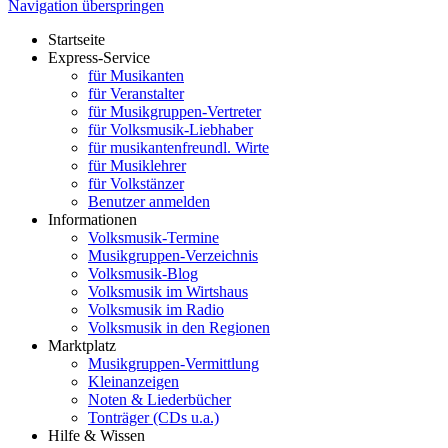
Navigation überspringen
Startseite
Express-Service
für Musikanten
für Veranstalter
für Musikgruppen-Vertreter
für Volksmusik-Liebhaber
für musikantenfreundl. Wirte
für Musiklehrer
für Volkstänzer
Benutzer anmelden
Informationen
Volksmusik-Termine
Musikgruppen-Verzeichnis
Volksmusik-Blog
Volksmusik im Wirtshaus
Volksmusik im Radio
Volksmusik in den Regionen
Marktplatz
Musikgruppen-Vermittlung
Kleinanzeigen
Noten & Liederbücher
Tonträger (CDs u.a.)
Hilfe & Wissen