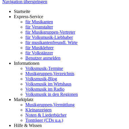
Navigation überspringen
Startseite
Express-Service
für Musikanten
für Veranstalter
für Musikgruppen-Vertreter
für Volksmusik-Liebhaber
für musikantenfreundl. Wirte
für Musiklehrer
für Volkstänzer
Benutzer anmelden
Informationen
Volksmusik-Termine
Musikgruppen-Verzeichnis
Volksmusik-Blog
Volksmusik im Wirtshaus
Volksmusik im Radio
Volksmusik in den Regionen
Marktplatz
Musikgruppen-Vermittlung
Kleinanzeigen
Noten & Liederbücher
Tonträger (CDs u.a.)
Hilfe & Wissen