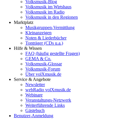
Volksmusik-Blog
Volksmusik im Wirtshaus
Volksmusik im Radio
Volksmusik in den Regionen
Marktplatz
Musikgruppen-Vermittlung
Kleinanzeigen
Noten & Liederbücher
Tonträger (CDs u.a.)
Hilfe & Wissen
FAQ (häufig gestellte Fragen)
GEMA & Co.
Volksmusik-Glossar
Volksmusik-Forum
Über volXmusik.de
Service & Angebote
Newsletter
webRadio volXmusik.de
Webinare
Veranstaltungs-Netzwerk
Weiterführende Links
Gästebuch
Benutzer-Anmeldung