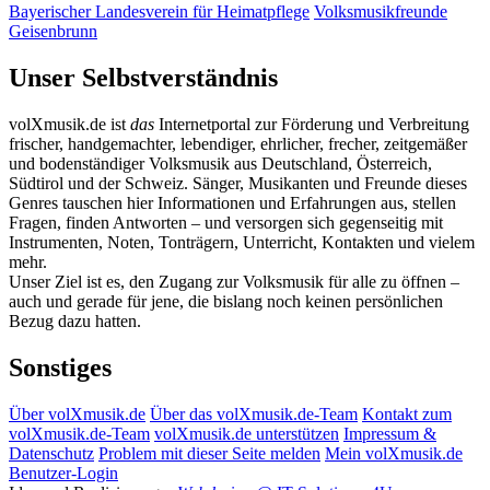
Bayerischer Landesverein für Heimatpflege
Volksmusikfreunde
Geisenbrunn
Unser Selbstverständnis
volXmusik.de ist
das
Internetportal zur Förderung und Verbreitung
frischer, handgemachter, lebendiger, ehrlicher, frecher, zeitgemäßer
und bodenständiger Volksmusik aus Deutschland, Österreich,
Südtirol und der Schweiz. Sänger, Musikanten und Freunde dieses
Genres tauschen hier Informationen und Erfahrungen aus, stellen
Fragen, finden Antworten – und versorgen sich gegenseitig mit
Instrumenten, Noten, Tonträgern, Unterricht, Kontakten und vielem
mehr.
Unser Ziel ist es, den Zugang zur Volksmusik für alle zu öffnen –
auch und gerade für jene, die bislang noch keinen persönlichen
Bezug dazu hatten.
Sonstiges
Über volXmusik.de
Über das volXmusik.de-Team
Kontakt zum
volXmusik.de-Team
volXmusik.de unterstützen
Impressum &
Datenschutz
Problem mit dieser Seite melden
Mein volXmusik.de
Benutzer-Login