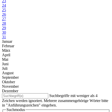
23
24
25
26
27
28
29
30
31
Januar
Februar
März
April
Mai
Juni
Juli
August
September
Oktober
November
Dezember
Suchbegriffe mit weniger als 4
Zeichen werden ignoriert. Mehrere zusammengehörige Wörter bitte
in "Anführungszeichen" eingeben.
Suchmodus