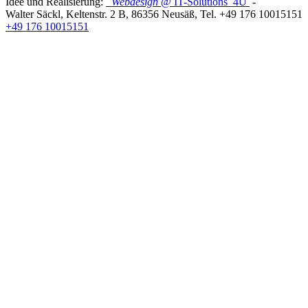
Idee und Realisierung:
Webdesign
@ IT-Solutions
4U
-
Walter Säckl
,
Keltenstr. 2 B
,
86356
Neusäß
, Tel.
+49 176 10015151
+49 176 10015151